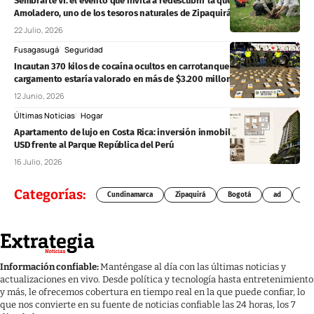
Sembrarte VI: el evento que invita a redescubrir la quebrada El
Amoladero, uno de los tesoros naturales de Zipaquirá
22 Julio, 2026
Fusagasugá
Seguridad
Incautan 370 kilos de cocaína ocultos en carrotanque en Fusagasugá:
cargamento estaría valorado en más de $3.200 millones
12 Junio, 2026
Últimas Noticias
Hogar
Apartamento de lujo en Costa Rica: inversión inmobiliaria de 319.000
USD frente al Parque República del Perú
16 Julio, 2026
Categorías:
Cundinamarca
Zipaquirá
Bogotá
ad
Chí
Información confiable:
Manténgase al día con las últimas noticias y
actualizaciones en vivo. Desde política y tecnología hasta entretenimiento
y más, le ofrecemos cobertura en tiempo real en la que puede confiar, lo
que nos convierte en su fuente de noticias confiable las 24 horas, los 7