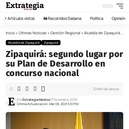
⚡️ Artículos vistos
🚂 Recorridos Sabana
Política
Opinión
Inicio
»
Últimas Noticias
»
Gestión Regional
»
Alcaldía de Zipaquirá
»
Zi
Alcaldía de Zipaquirá
Zipaquirá
Zipaquirá: segundo lugar por
su Plan de Desarrollo en
concurso nacional
2 Min De Lectura
Por
Extrategia Medios
1 Diciembre, 2020
Última Actualización: Mar 08, 2021 5:51 PM