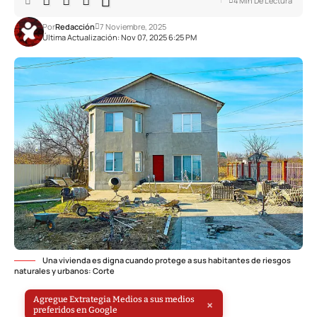
4 Min De Lectura
Por
Redacción
7 Noviembre, 2025
Última Actualización: Nov 07, 2025 6:25 PM
Una vivienda es digna cuando protege a sus habitantes de riesgos
naturales y urbanos: Corte
Agregue Extrategia Medios a sus medios
×
preferidos en Google