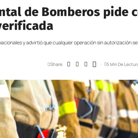
tal de Bomberos pide co
verificada
cionales y advirtió que cualquier operación sin autorización se
Share
5 Min De Lectur