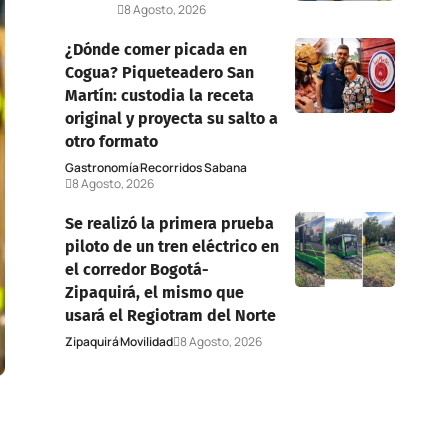
Deportes
8 Agosto, 2026
¿Dónde comer picada en
Cogua? Piqueteadero San
Martín: custodia la receta
original y proyecta su salto a
otro formato
Gastronomía
Recorridos Sabana
8 Agosto, 2026
Se realizó la primera prueba
piloto de un tren eléctrico en
el corredor Bogotá-
Zipaquirá, el mismo que
usará el Regiotram del Norte
Zipaquirá
Movilidad
8 Agosto, 2026