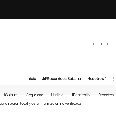
Inicio
🚂 Recorridos Sabana
Nosotros
Cultura
Seguridad
Judicial
Desarrollo
Deportes
rdinación total y cero información no verificada