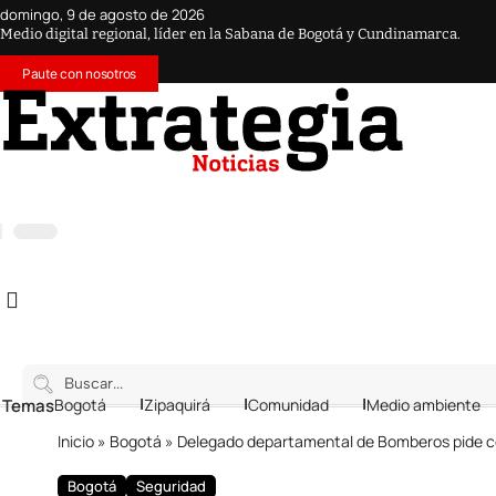
domingo, 9 de agosto de 2026
Medio digital regional, líder en la Sabana de Bogotá y Cundinamarca.
Paute con nosotros
 Temas
Bogotá
Zipaquirá
Comunidad
Medio ambiente
Inicio
»
Bogotá
»
Delegado departamental de Bomberos pide coo
Bogotá
Seguridad