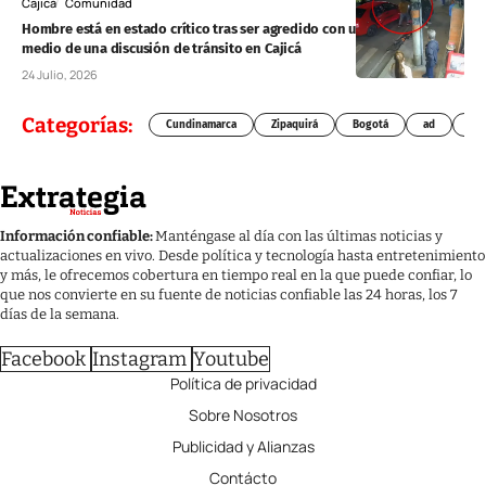
Cajicá
Comunidad
Hombre está en estado crítico tras ser agredido con una varilla en
medio de una discusión de tránsito en Cajicá
24 Julio, 2026
Categorías:
Cundinamarca
Zipaquirá
Bogotá
ad
Chí
Información confiable:
Manténgase al día con las últimas noticias y
actualizaciones en vivo. Desde política y tecnología hasta entretenimiento
y más, le ofrecemos cobertura en tiempo real en la que puede confiar, lo
que nos convierte en su fuente de noticias confiable las 24 horas, los 7
días de la semana.
Facebook
Instagram
Youtube
Política de privacidad
Sobre Nosotros
Publicidad y Alianzas
Contácto