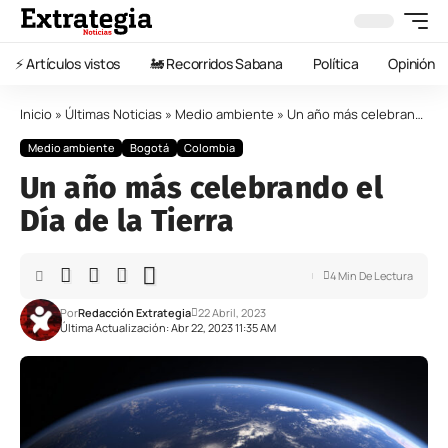
⚡️ Artículos vistos
🚂 Recorridos Sabana
Política
Opinión
Inicio
»
Últimas Noticias
»
Medio ambiente
»
Un año más celebrando el Día de la Tierra
Medio ambiente
Bogotá
Colombia
Un año más celebrando el
Día de la Tierra
4 Min De Lectura
Por
Redacción Extrategia
22 Abril, 2023
Última Actualización: Abr 22, 2023 11:35 AM