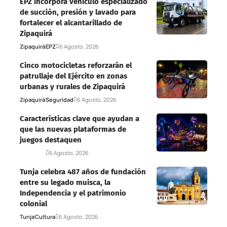
EPZ incorpora vehículo especializado
de succión, presión y lavado para
fortalecer el alcantarillado de
Zipaquirá
Zipaquirá
EPZ
6 Agosto, 2026
Cinco motocicletas reforzarán el
patrullaje del Ejército en zonas
urbanas y rurales de Zipaquirá
Zipaquirá
Seguridad
6 Agosto, 2026
Características clave que ayudan a
que las nuevas plataformas de
juegos destaquen
Deportes
6 Agosto, 2026
Tunja celebra 487 años de fundación
entre su legado muisca, la
Independencia y el patrimonio
colonial
Tunja
Cultura
6 Agosto, 2026