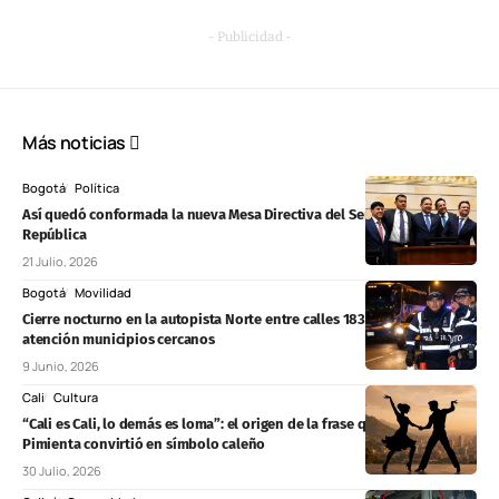
- Publicidad -
Más noticias
Bogotá
Política
Así quedó conformada la nueva Mesa Directiva del Senado de la
República
21 Julio, 2026
Bogotá
Movilidad
Cierre nocturno en la autopista Norte entre calles 183 y 191 en Bogotá;
atención municipios cercanos
9 Junio, 2026
Cali
Cultura
“Cali es Cali, lo demás es loma”: el origen de la frase que Piper
Pimienta convirtió en símbolo caleño
30 Julio, 2026