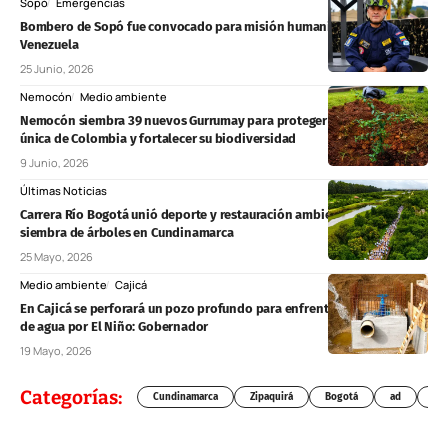
Sopó
Emergencias
Bombero de Sopó fue convocado para misión humanitaria en
Venezuela
25 Junio, 2026
Nemocón
Medio ambiente
Nemocón siembra 39 nuevos Gurrumay para proteger una especie
única de Colombia y fortalecer su biodiversidad
9 Junio, 2026
Últimas Noticias
Carrera Río Bogotá unió deporte y restauración ambiental con
siembra de árboles en Cundinamarca
25 Mayo, 2026
Medio ambiente
Cajicá
En Cajicá se perforará un pozo profundo para enfrentar posible crisis
de agua por El Niño: Gobernador
19 Mayo, 2026
Categorías:
Cundinamarca
Zipaquirá
Bogotá
ad
Chí