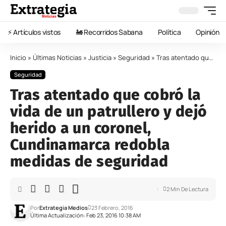
⚡️ Artículos vistos
🚂 Recorridos Sabana
Política
Opinión
Inicio
»
Últimas Noticias
»
Justicia
»
Seguridad
»
Tras atentado que cobró la vida de un patrullero y dejó herido a un coronel, Cundinamarca redobla medidas de seguridad
Seguridad
Tras atentado que cobró la
vida de un patrullero y dejó
herido a un coronel,
Cundinamarca redobla
medidas de seguridad
2 Min De Lectura
Por
Extrategia Medios
23 Febrero, 2016
Última Actualización: Feb 23, 2016 10:38 AM