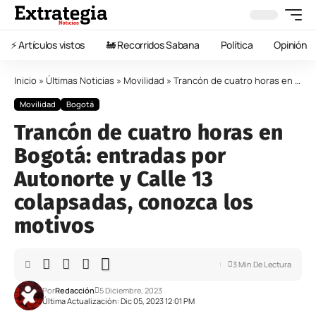
⚡️ Artículos vistos
🚂 Recorridos Sabana
Política
Opinión
Inicio
»
Últimas Noticias
»
Movilidad
»
Trancón de cuatro horas en Bogotá: entradas por Autonorte y Calle 13 colapsadas, conozca los motivos
Movilidad
Bogotá
Trancón de cuatro horas en
Bogotá: entradas por
Autonorte y Calle 13
colapsadas, conozca los
motivos
3 Min De Lectura
Por
Redacción
5 Diciembre, 2023
Última Actualización: Dic 05, 2023 12:01 PM