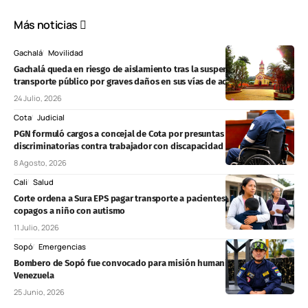
Más noticias
Gachalá
Movilidad
Gachalá queda en riesgo de aislamiento tras la suspensión del
transporte público por graves daños en sus vías de acceso
24 Julio, 2026
Cota
Judicial
PGN formuló cargos a concejal de Cota por presuntas expresiones
discriminatorias contra trabajador con discapacidad
8 Agosto, 2026
Cali
Salud
Corte ordena a Sura EPS pagar transporte a pacientes y eliminar
copagos a niño con autismo
11 Julio, 2026
Sopó
Emergencias
Bombero de Sopó fue convocado para misión humanitaria en
Venezuela
25 Junio, 2026