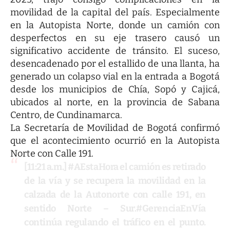
movilidad de la capital del país. Especialmente
en la Autopista Norte, donde un camión con
desperfectos en su eje trasero causó un
significativo accidente de tránsito. El suceso,
desencadenado por el estallido de una llanta, ha
generado un colapso vial en la entrada a Bogotá
desde los municipios de Chía, Sopó y Cajicá,
ubicados al norte, en la provincia de Sabana
Centro, de Cundinamarca.
La Secretaría de Movilidad de Bogotá confirmó
que el acontecimiento ocurrió en la Autopista
Norte con Calle 191.
[11:21 a.m.]
#AEstaHora
el camión es retirado
de la vía y se recupera la movilidad en la
calzada de la Autonorte con calle 191, en
sentido Norte – Sur.
#GerenciaEnVía
continúa regulando el tráfico en el punto.