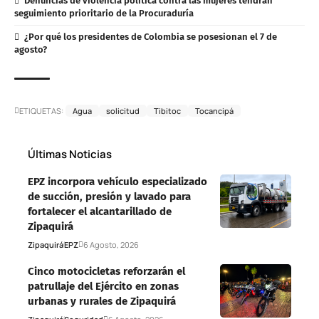
Denuncias de violencia política contra las mujeres tendrán
seguimiento prioritario de la Procuraduría
¿Por qué los presidentes de Colombia se posesionan el 7 de
agosto?
ETIQUETAS:
Agua
solicitud
Tibitoc
Tocancipá
Últimas Noticias
EPZ incorpora vehículo especializado
de succión, presión y lavado para
fortalecer el alcantarillado de
Zipaquirá
Zipaquirá
EPZ
6 Agosto, 2026
Cinco motocicletas reforzarán el
patrullaje del Ejército en zonas
urbanas y rurales de Zipaquirá