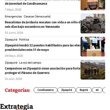
de Juventud de Cundinamarca
7 Mayo, 2026
Emergencias
Caracas (Venezuela)
Rescatistas de Jordania rescatan con vida a un niño de 3 años tras casi
seis días bajo escombros en Venezuela
30 Junio, 2026
Zipaquirá
Política
Zipaquirá tendrá 22 puestos habilitados para las elecciones
presidenciales este 31 de mayo
29 Mayo, 2026
Zipaquirá
La voz del campo
Campesinos en Zipaquirá crean asociación para fortalecer el campo y
proteger el Páramo de Guerrero
24 Julio, 2026
Categorías:
Cundinamarca
Zipaquirá
Bogotá
ad
Chí