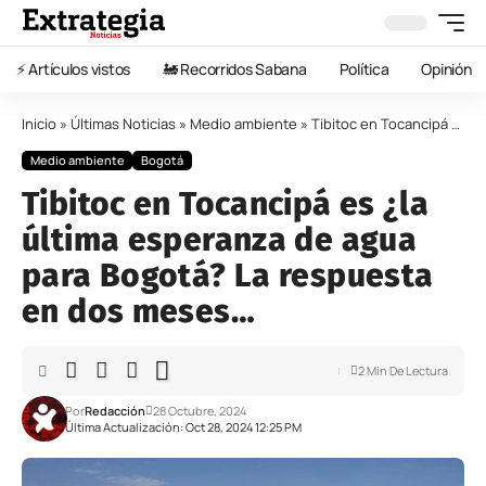
⚡️ Artículos vistos
🚂 Recorridos Sabana
Política
Opinión
Inicio
»
Últimas Noticias
»
Medio ambiente
»
Tibitoc en Tocancipá es ¿la última esperanza de agua para Bogotá? La respuesta en dos meses…
Medio ambiente
Bogotá
Tibitoc en Tocancipá es ¿la
última esperanza de agua
para Bogotá? La respuesta
en dos meses…
2 Min De Lectura
Por
Redacción
28 Octubre, 2024
Última Actualización: Oct 28, 2024 12:25 PM