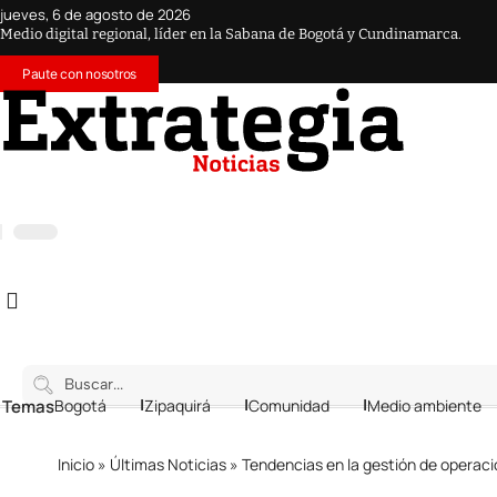
jueves, 6 de agosto de 2026
Medio digital regional, líder en la Sabana de Bogotá y Cundinamarca.
Paute con nosotros
 Temas
Bogotá
Zipaquirá
Comunidad
Medio ambiente
Inicio
»
Últimas Noticias
»
Tendencias en la gestión de operac