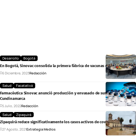
Desarrollo
Bogotá
En Bogotá, Sinovac consolida la primera fábrica de vacunas del país
6 Diciembre, 2023
Redacción
Salud
Facatativá
Farmacéutica Sinovac anunció producción y envasado de sus vacunas en
Cundinamarca
5 Julio, 2022
Redacción
Salud
Zipaquirá
Zipaquirá reduce significativamente los casos activos de covid-19
27 Agosto, 2021
Extrategia Medios