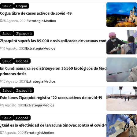
Salud
Cogua
Cogua libre de casos activos de covid -19
25 Agosto, 2021
Extrategia Medios
Salud
Zipaquirá
Zipaquirá superó las 89.000 dosis aplicadas de vacunas contra el covid-19
13 Agosto, 2021
Extrategia Medios
Salud
Bogotá
En Cundinamarca se distribuyeron 35.560 biológicos de Moderna para
primeras dosis
10 Agosto, 2021
Extrategia Medios
Salud
Zipaquirá
Este lunes Zipaquirá registra 122 casos activos de covid-19
9 Agosto, 2021
Extrategia Medios
Salud
Bogotá
¿Cuál es la efectividad de la vacuna Sinovac contra el covid-19?
7 Agosto, 2021
Extrategia Medios