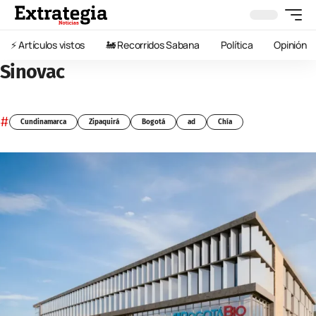
⚡️ Artículos vistos
🚂 Recorridos Sabana
Política
Opinión
Sinovac
#
Cundinamarca
Zipaquirá
Bogotá
ad
Chía