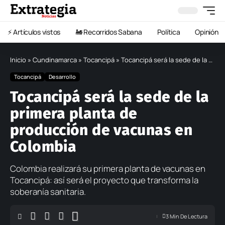
⚡️ Artículos vistos
🚂 Recorridos Sabana
Política
Opinión
Inicio
»
Cundinamarca
»
Tocancipá
»
Tocancipá será la sede de la primera planta de producción de vacunas en Colombia
Tocancipá
Desarrollo
Tocancipá será la sede de la
primera planta de
producción de vacunas en
Colombia
Colombia realizará su primera planta de vacunas en
Tocancipá: así será el proyecto que transforma la
soberanía sanitaria.
3 Min De Lectura