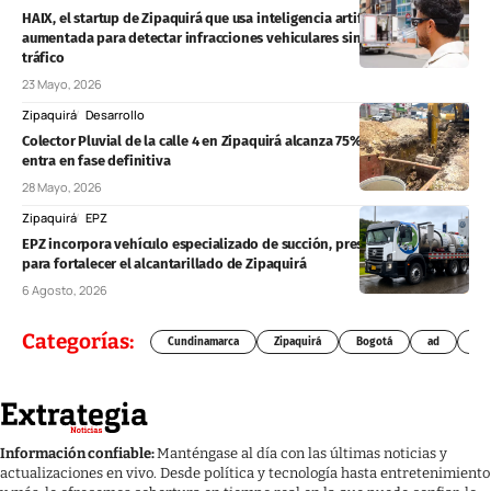
HAIX, el startup de Zipaquirá que usa inteligencia artificial y realidad
aumentada para detectar infracciones vehiculares sin detener el
tráfico
23 Mayo, 2026
Zipaquirá
Desarrollo
Colector Pluvial de la calle 4 en Zipaquirá alcanza 75% de avance y
entra en fase definitiva
28 Mayo, 2026
Zipaquirá
EPZ
EPZ incorpora vehículo especializado de succión, presión y lavado
para fortalecer el alcantarillado de Zipaquirá
6 Agosto, 2026
Categorías:
Cundinamarca
Zipaquirá
Bogotá
ad
Chí
Información confiable:
Manténgase al día con las últimas noticias y
actualizaciones en vivo. Desde política y tecnología hasta entretenimiento