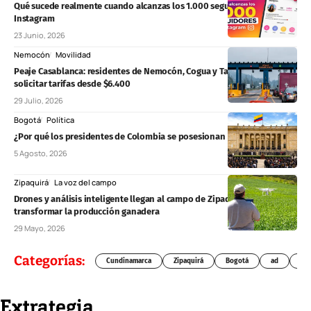
Qué sucede realmente cuando alcanzas los 1.000 seguidores en
Instagram
23 Junio, 2026
Nemocón
Movilidad
Peaje Casablanca: residentes de Nemocón, Cogua y Tausa podrán
solicitar tarifas desde $6.400
29 Julio, 2026
Bogotá
Política
¿Por qué los presidentes de Colombia se posesionan el 7 de agosto?
5 Agosto, 2026
Zipaquirá
La voz del campo
Drones y análisis inteligente llegan al campo de Zipaquirá para
transformar la producción ganadera
29 Mayo, 2026
Categorías:
Cundinamarca
Zipaquirá
Bogotá
ad
Chí