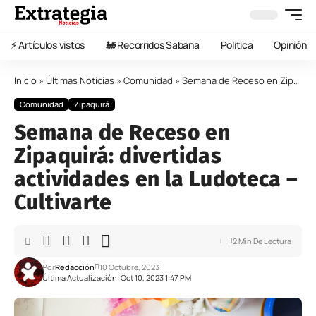
⚡️ Artículos vistos
🚂 Recorridos Sabana
Política
Opinión
Inicio
»
Últimas Noticias
»
Comunidad
»
Semana de Receso en Zipaquirá: divertidas actividades en la Ludoteca – Cultivarte
Comunidad
Zipaquirá
Semana de Receso en
Zipaquirá: divertidas
actividades en la Ludoteca –
Cultivarte
2 Min De Lectura
Por
Redacción
10 Octubre, 2023
Última Actualización: Oct 10, 2023 1:47 PM