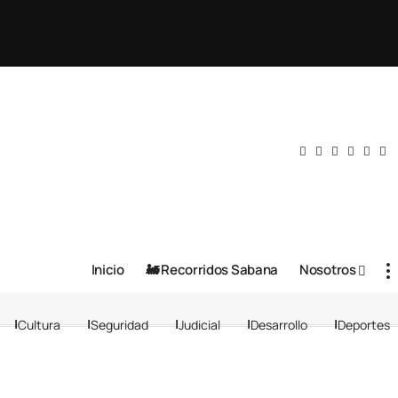
Inicio
🚂 Recorridos Sabana
Nosotros
Cultura
Seguridad
Judicial
Desarrollo
Deportes