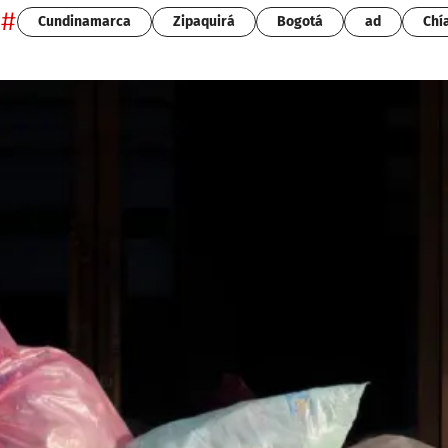
#
Cundinamarca
Zipaquirá
Bogotá
ad
Chí