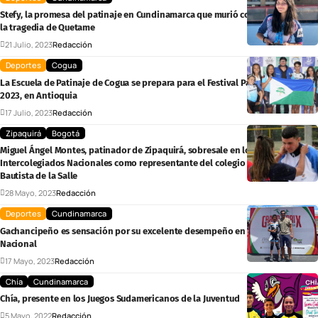
Stefy, la promesa del patinaje en Cundinamarca que murió con su familia en
la tragedia de Quetame
21 Julio, 2023
Redacción
Deportes
Cogua
La Escuela de Patinaje de Cogua se prepara para el Festival Panamericano
2023, en Antioquia
17 Julio, 2023
Redacción
Zipaquirá
Bogotá
Miguel Ángel Montes, patinador de Zipaquirá, sobresale en los Juegos
Intercolegiados Nacionales como representante del colegio San Juan
Bautista de la Salle
28 Mayo, 2023
Redacción
Deportes
Cundinamarca
Gachancipeño es sensación por su excelente desempeño en el Grand Prix
Nacional
17 Mayo, 2023
Redacción
Chía
Cundinamarca
Chía, presente en los Juegos Sudamericanos de la Juventud
5 Mayo, 2022
Redacción