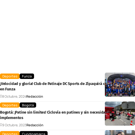
Deportes
Funza
¡Velocidad y gloria! Club de Patinaje DC Sports de Zipaquirá conquista 26 oros
en Funza
8 Octubre, 2024
Redacción
Deportes
Bogotá
Bogotá: ¡Patine sin límites! Ciclovía en patines y sin necesidad de
implementos
9 Octubre, 2023
Redacción
Deportes
Cundinamarca