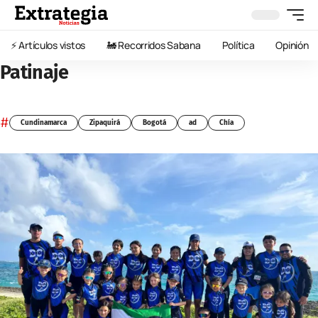
⚡️ Artículos vistos
🚂 Recorridos Sabana
Política
Opinión
Patinaje
#
Cundinamarca
Zipaquirá
Bogotá
ad
Chía