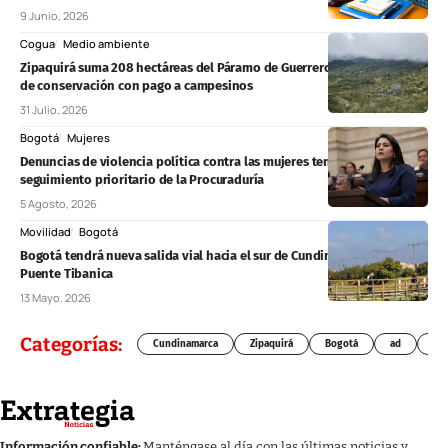
9 Junio, 2026
Cogua
Medio ambiente
Zipaquirá suma 208 hectáreas del Páramo de Guerrero a un programa
de conservación con pago a campesinos
31 Julio, 2026
Bogotá
Mujeres
Denuncias de violencia política contra las mujeres tendrán
seguimiento prioritario de la Procuraduría
5 Agosto, 2026
Movilidad
Bogotá
Bogotá tendrá nueva salida vial hacia el sur de Cundinamarca por el
Puente Tibanica
13 Mayo, 2026
Categorías:
Cundinamarca
Zipaquirá
Bogotá
ad
Chí
Información confiable:
Manténgase al día con las últimas noticias y