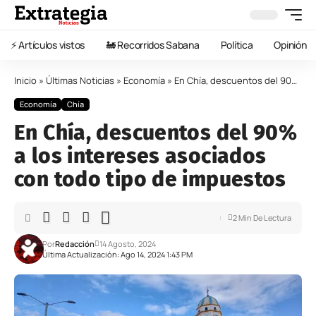
⚡️ Artículos vistos
🚂 Recorridos Sabana
Política
Opinión
Inicio
»
Últimas Noticias
»
Economía
»
En Chía, descuentos del 90% a los intereses asociados con todo tipo de impuestos
Economía
Chía
En Chía, descuentos del 90%
a los intereses asociados
con todo tipo de impuestos
2 Min De Lectura
Por
Redacción
14 Agosto, 2024
Última Actualización: Ago 14, 2024 1:43 PM