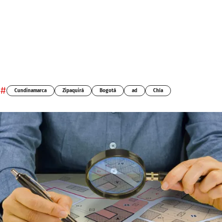
#
Cundinamarca
Zipaquirá
Bogotá
ad
Chía