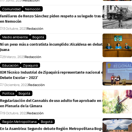
17 Junio, 2024
Redacción
Comunidad
Nemocón
Familiares de Renzo Sánchez piden respeto a su legado tras debate electoral
en Nemocón
13 Octubre, 2023
Redacción
Medio ambiente
Bogotá
Ni un peso más a contratista incumplido: Alcaldesa en debate por CGR Doña
Juana
29 Marzo, 2023
Redacción
Educación
Zipaquirá
IEM Técnico Industrial de Zipaquirá representante nacional en el ‘Mundial de
Debate Escolar – 2023’
7 Diciembre, 2022
Redacción
Política
Bogotá
Regularización del Cannabis de uso adulto fue aprobado en segundo debate
en Plenaria de la Cámara
19 Octubre, 2022
Redacción
Región Metropolitana
Bogotá
En la Asamblea: Segundo debate Región Metropolitana Bogotá –