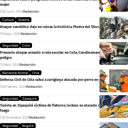
mujer
26 Junio, 2024
Redacción
Cultura
Soacha
Ataque vandálico deja en ruinas la histórica Piedra del ‘Dios Varón’ en Soacha
3 Mayo, 2024
Redacción
Seguridad
Cota
Presunto ataque armado a ruta escolar en Cota, Cundinamarca; 21 niños en
peligro
3 Abril, 2024
Redacción
Bienestar Animal
Chía
Defensa Civil de Chía salva a zarigüeya atacada por perro en zona urbana
29 Febrero, 2024
Redacción
Seguridad
Zipaquirá
Taxista en Zipaquirá víctima de fleteros; incluso es atacado con arma de
fuego
22 Diciembre, 2023
Redacción
Seguridad
Bogotá