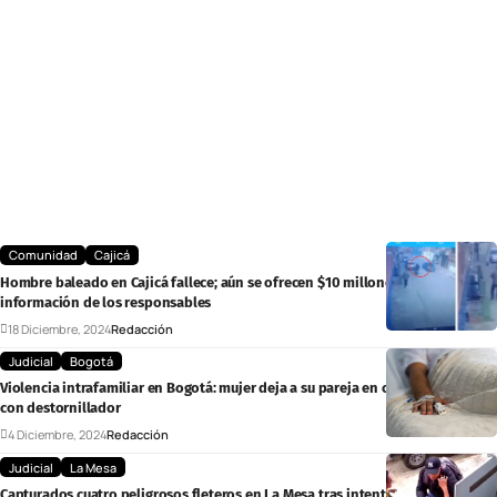
Comunidad
Cajicá
Hombre baleado en Cajicá fallece; aún se ofrecen $10 millones por
información de los responsables
18 Diciembre, 2024
Redacción
Judicial
Bogotá
Violencia intrafamiliar en Bogotá: mujer deja a su pareja en coma tras ataque
con destornillador
4 Diciembre, 2024
Redacción
Judicial
La Mesa
Capturados cuatro peligrosos fleteros en La Mesa tras intentar atracar a una