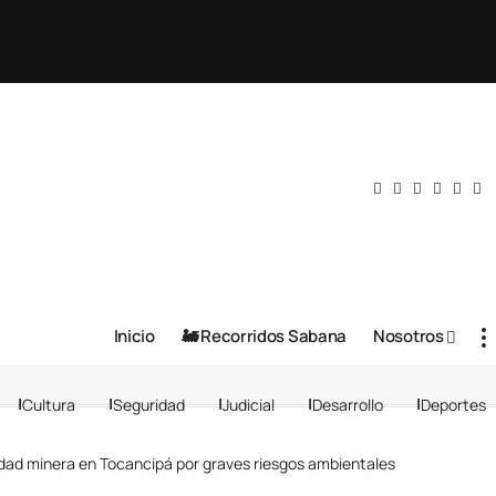
Inicio
🚂 Recorridos Sabana
Nosotros
Cultura
Seguridad
Judicial
Desarrollo
Deportes
dad minera en Tocancipá por graves riesgos ambientales