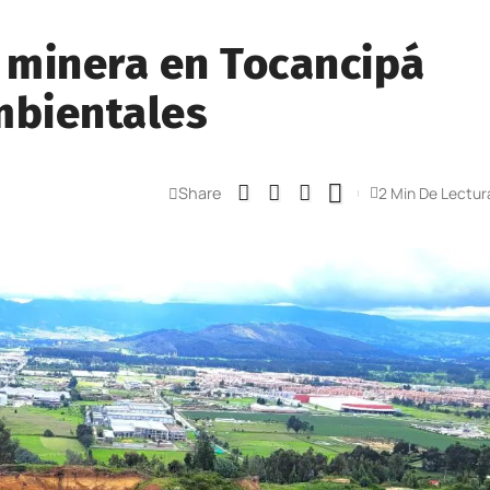
 minera en Tocancipá
mbientales
Share
2 Min De Lectur