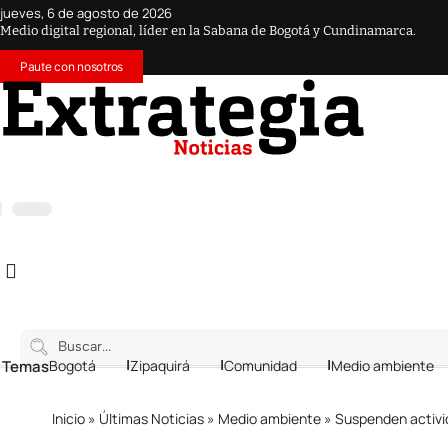
jueves, 6 de agosto de 2026
Medio digital regional, líder en la Sabana de Bogotá y Cundinamarca.
Paute con nosotros
 Temas
Bogotá
Zipaquirá
Comunidad
Medio ambiente
Inicio
»
Últimas Noticias
»
Medio ambiente
»
Suspenden activi