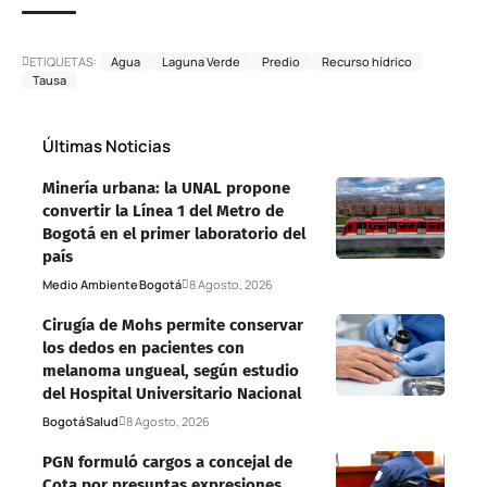
ETIQUETAS:
Agua
Laguna Verde
Predio
Recurso hídrico
Tausa
Últimas Noticias
Minería urbana: la UNAL propone
convertir la Línea 1 del Metro de
Bogotá en el primer laboratorio del
país
Medio Ambiente
Bogotá
8 Agosto, 2026
Cirugía de Mohs permite conservar
los dedos en pacientes con
melanoma ungueal, según estudio
del Hospital Universitario Nacional
Bogotá
Salud
8 Agosto, 2026
PGN formuló cargos a concejal de
Cota por presuntas expresiones