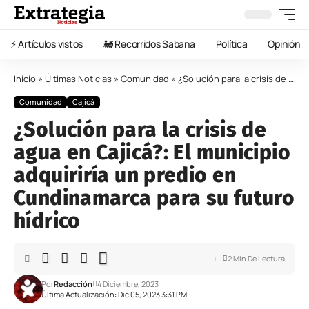
⚡️ Artículos vistos
🚂 Recorridos Sabana
Política
Opinión
Inicio
»
Últimas Noticias
»
Comunidad
»
¿Solución para la crisis de agua en Cajicá?: El municipio adquiriría un predio en Cundinamarca para su futuro hídrico
Comunidad
Cajicá
¿Solución para la crisis de
agua en Cajicá?: El municipio
adquiriría un predio en
Cundinamarca para su futuro
hídrico
2 Min De Lectura
Por
Redacción
4 Diciembre, 2023
Última Actualización: Dic 05, 2023 3:31 PM