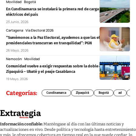
Movilidad
Bogotá
En Cundinamarca se instalará la primera red de carga para camiones
eléctricos del país
23 Junio, 2026
Cartagena
Vía Electoral 2026
“Sumémonos a la Paz Electoral, ayudemos a que las elecciones
presidenciales transcurran en tranquilidad”: PGN
26 Mayo, 2026
Nemocón
Movilidad
Comunidad vuelve a exigir respuestas sobre la doble calzada
Zipaquirá – Ubaté y el peaje Casablanca
19 Mayo, 2026
Categorías:
Cundinamarca
Zipaquirá
Bogotá
ad
Chí
Información confiable:
Manténgase al día con las últimas noticias y
actualizaciones en vivo. Desde política y tecnología hasta entretenimiento
y más, le ofrecemos cobertura en tiempo real en la que puede confiar, lo