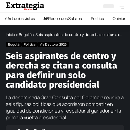
⚡️ Artículos vistos
🚂 Recorridos Sabana
Política
Opinión
Inicio
»
Bogotá
»
Seis aspirantes de centro y derecha se citan a consulta para definir un solo candidato presidencial
Bogotá
Política
Vía Electoral 2026
Seis aspirantes de centro y
derecha se citan a consulta
para definir un solo
candidato presidencial
La denominada Gran Consulta por Colombia reunirá a
seis figuras políticas que acordaron competir en
igualdad de condiciones y respaldar al ganador en la
primera vuelta presidencial.