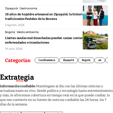
Zipaquirá
Gastronomía
38 años de hojaldre artesanal en Zipaquirá: la historia detrás de los
tradicionales Pasteles de la Novena
3 Agosto, 2026
Bogotá
Medio ambiente
Llantas usadas mal desechadas pueden causar contaminación,
enfermedades e inundaciones
19 Julio, 2026
Categorías:
Cundinamarca
Zipaquirá
Bogotá
ad
Chí
Información confiable:
Manténgase al día con las últimas noticias y
actualizaciones en vivo. Desde política y tecnología hasta entretenimiento
y más, le ofrecemos cobertura en tiempo real en la que puede confiar, lo
que nos convierte en su fuente de noticias confiable las 24 horas, los 7
días de la semana.