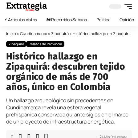
⚡️ Artículos vistos
🚂 Recorridos Sabana
Política
Opinión
Inicio
»
Cundinamarca
»
Zipaquirá
»
Histórico hallazgo en Zipaquirá: descubren tejido orgánico de más de 700 años, único en Colombia
Zipaquirá
Relatos de Provincia
Histórico hallazgo en
Zipaquirá: descubren tejido
orgánico de más de 700
años, único en Colombia
Un hallazgo arqueológico sin precedentes en
Cundinamarca revela una estera vegetal
prehispánica conservada durante siglos en el marco
de un proyecto de infraestructura energética.
4 Min De Lectura