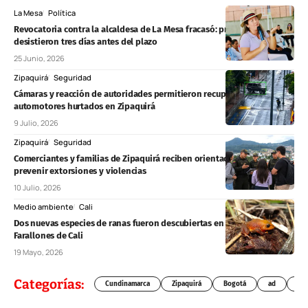
La Mesa
Política
Revocatoria contra la alcaldesa de La Mesa fracasó: promotores
desistieron tres días antes del plazo
25 Junio, 2026
Zipaquirá
Seguridad
Cámaras y reacción de autoridades permitieron recuperar dos
automotores hurtados en Zipaquirá
9 Julio, 2026
Zipaquirá
Seguridad
Comerciantes y familias de Zipaquirá reciben orientación para
prevenir extorsiones y violencias
10 Julio, 2026
Medio ambiente
Cali
Dos nuevas especies de ranas fueron descubiertas en el páramo de
Farallones de Cali
19 Mayo, 2026
Categorías:
Cundinamarca
Zipaquirá
Bogotá
ad
Chí