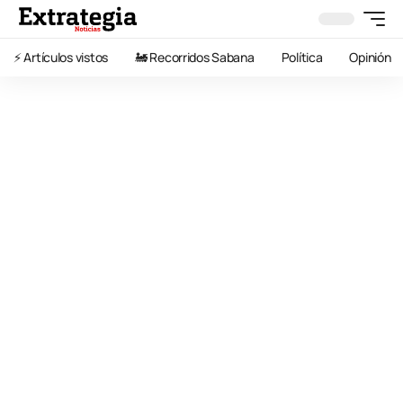
⚡️ Artículos vistos
🚂 Recorridos Sabana
Política
Opinión