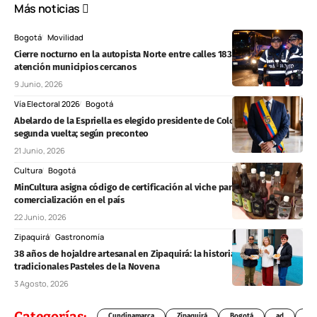
Más noticias
Bogotá
Movilidad
Cierre nocturno en la autopista Norte entre calles 183 y 191 en Bogotá;
atención municipios cercanos
9 Junio, 2026
Vía Electoral 2026
Bogotá
Abelardo de la Espriella es elegido presidente de Colombia en
segunda vuelta; según preconteo
21 Junio, 2026
Cultura
Bogotá
MinCultura asigna código de certificación al viche para formalizar su
comercialización en el país
22 Junio, 2026
Zipaquirá
Gastronomía
38 años de hojaldre artesanal en Zipaquirá: la historia detrás de los
tradicionales Pasteles de la Novena
3 Agosto, 2026
Categorías:
Cundinamarca
Zipaquirá
Bogotá
ad
Chí