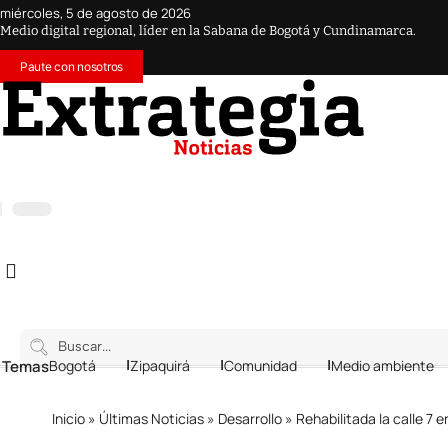
miércoles, 5 de agosto de 2026
Medio digital regional, líder en la Sabana de Bogotá y Cundinamarca.
Paute con nosotros
 Temas
Bogotá
Zipaquirá
Comunidad
Medio ambiente
Inicio
»
Últimas Noticias
»
Desarrollo
»
Rehabilitada la calle 7 