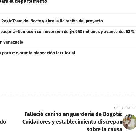
 para el departamento
RegioTram del Norte y abre la licitación del proyecto
ipaquirá–Nemocón con inversión de $4.950 millones y avance del 63 %
en Venezuela
para mejorar la planeación territorial
SIGUIENTE
Falleció canino en guardería de Bogotá:
ndo
Cuidadores y establecimiento discrepan
sobre la causa