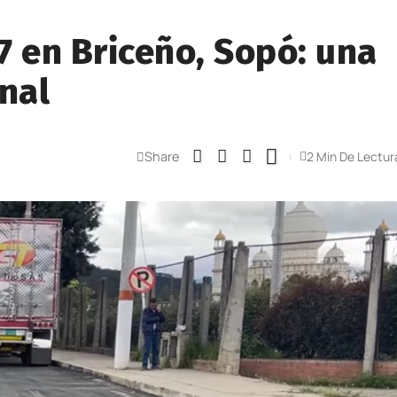
 7 en Briceño, Sopó: una
nal
Share
2 Min De Lectur