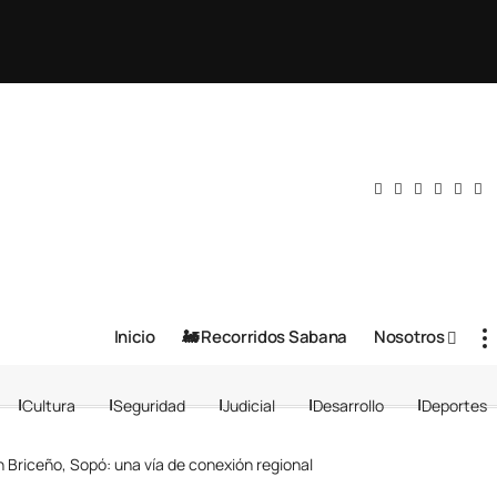
Inicio
🚂 Recorridos Sabana
Nosotros
Cultura
Seguridad
Judicial
Desarrollo
Deportes
en Briceño, Sopó: una vía de conexión regional