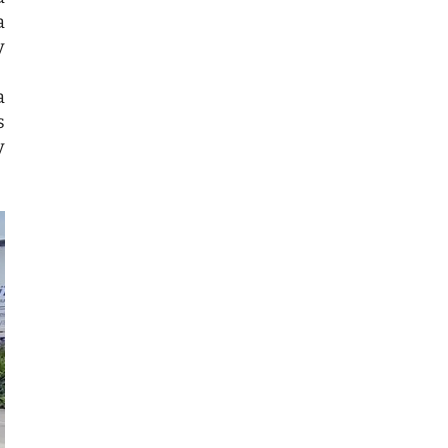
a
y
a
s
y