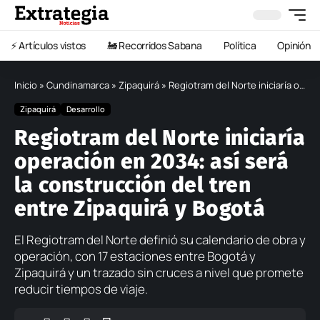
⚡️ Artículos vistos
🚂 Recorridos Sabana
Política
Opinión
Inicio
»
Cundinamarca
»
Zipaquirá
»
Regiotram del Norte iniciaría operación en 2034: así será la construcción del tren entre Zipaquirá y Bogotá
Zipaquirá
Desarrollo
Regiotram del Norte iniciaría
operación en 2034: así será
la construcción del tren
entre Zipaquirá y Bogotá
El Regiotram del Norte definió su calendario de obra y
operación, con 17 estaciones entre Bogotá y
Zipaquirá y un trazado sin cruces a nivel que promete
reducir tiempos de viaje.