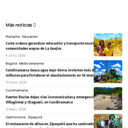
Más noticias
Riohacha
Educación
Corte ordena garantizar educación y transporte escolar a
comunidades wayuu de La Guajira
6 Junio, 2026
Bogotá
Medio ambiente
Cundinamarca busca agua bajo tierra: invierten más de $12.240
millones para fortalecer el abastecimiento en 16 municipios
10 Junio, 2026
Cundinamarca
Fuertes lluvias dejan vías incomunicadas y emergencias en Medina,
Villagómez y Chaguaní, en Cundinamarca
12 Mayo, 2026
Gastronomía
Zipaquirá
El restaurante de alitas en Zipaquirá que ha cautivado al público por