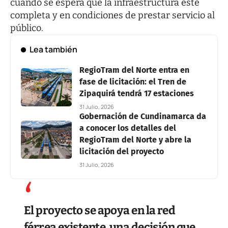
cuando se espera que la infraestructura esté
completa y en condiciones de prestar servicio al
público.
Lea también
RegioTram del Norte entra en
fase de licitación: el Tren de
Zipaquirá tendrá 17 estaciones
31 Julio, 2026
Gobernación de Cundinamarca da
a conocer los detalles del
RegioTram del Norte y abre la
licitación del proyecto
31 Julio, 2026
El proyecto se apoya en la red
férrea existente, una decisión que