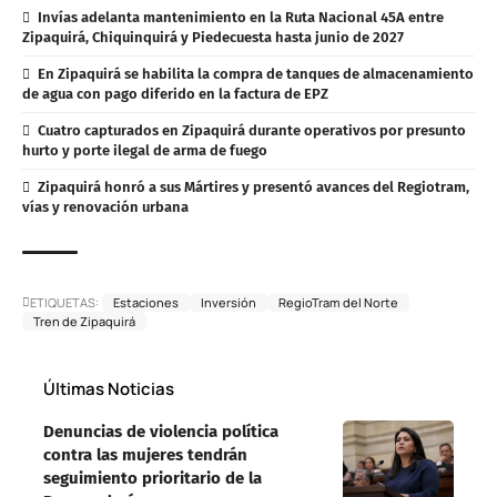
Invías adelanta mantenimiento en la Ruta Nacional 45A entre
Zipaquirá, Chiquinquirá y Piedecuesta hasta junio de 2027
En Zipaquirá se habilita la compra de tanques de almacenamiento
de agua con pago diferido en la factura de EPZ
Cuatro capturados en Zipaquirá durante operativos por presunto
hurto y porte ilegal de arma de fuego
Zipaquirá honró a sus Mártires y presentó avances del Regiotram,
vías y renovación urbana
ETIQUETAS:
Estaciones
Inversión
RegioTram del Norte
Tren de Zipaquirá
Últimas Noticias
Denuncias de violencia política
contra las mujeres tendrán
seguimiento prioritario de la