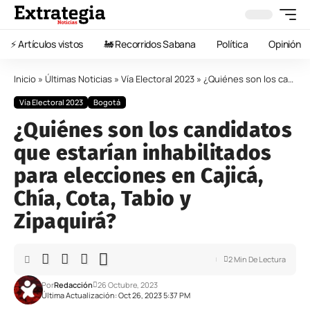
⚡️ Artículos vistos
🚂 Recorridos Sabana
Política
Opinión
Inicio
»
Últimas Noticias
»
Vía Electoral 2023
»
¿Quiénes son los candidatos que estarían inhabilitados para elecciones en Cajicá, Chía, Cota, Tabio y Zipaquirá?
Vía Electoral 2023
Bogotá
¿Quiénes son los candidatos
que estarían inhabilitados
para elecciones en Cajicá,
Chía, Cota, Tabio y
Zipaquirá?
2 Min De Lectura
Por
Redacción
26 Octubre, 2023
Última Actualización: Oct 26, 2023 5:37 PM