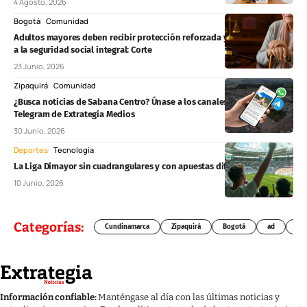
4 Agosto, 2026
Bogotá
Comunidad
Adultos mayores deben recibir protección reforzada y acceso efectivo
a la seguridad social integral: Corte
23 Junio, 2026
Zipaquirá
Comunidad
¿Busca noticias de Sabana Centro? Únase a los canales de WhatsApp y
Telegram de Extrategia Medios
30 Junio, 2026
Deportes
Tecnología
La Liga Dimayor sin cuadrangulares y con apuestas diferentes
10 Junio, 2026
Categorías:
Cundinamarca
Zipaquirá
Bogotá
ad
Chí
Información confiable:
Manténgase al día con las últimas noticias y