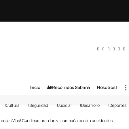
Inicio
🚂 Recorridos Sabana
Nosotros
Cultura
Seguridad
Judicial
Desarrollo
Deportes
 en las Vías! Cundinamarca lanza campaña contra accidentes