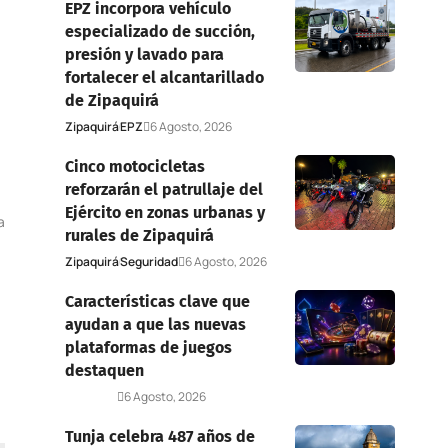
EPZ incorpora vehículo
especializado de succión,
presión y lavado para
fortalecer el alcantarillado
de Zipaquirá
Zipaquirá
EPZ
6 Agosto, 2026
Cinco motocicletas
reforzarán el patrullaje del
Ejército en zonas urbanas y
a
rurales de Zipaquirá
Zipaquirá
Seguridad
6 Agosto, 2026
Características clave que
ayudan a que las nuevas
plataformas de juegos
destaquen
Deportes
6 Agosto, 2026
Tunja celebra 487 años de