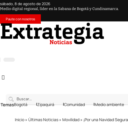
sábado, 8 de agosto de 2026
Medio digital regional, líder en la Sabana de Bogotá y Cundinamarca.
Paute con nosotros
 Temas
Bogotá
Zipaquirá
Comunidad
Medio ambiente
Inicio
»
Últimas Noticias
»
Movilidad
»
¡Por una Navidad Segura