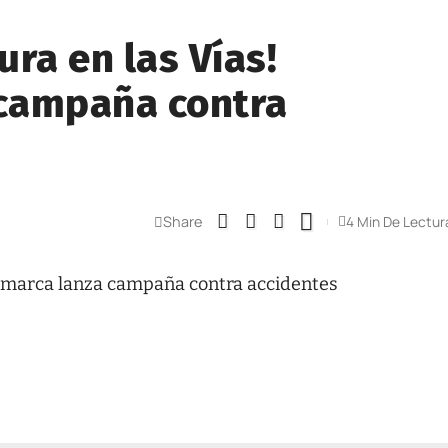
ra en las Vías!
campaña contra
Share
4 Min De Lectur