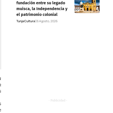
fundación entre su legado
muisca, la Independencia y
el patrimonio colonial
Tunja
Cultura
6 Agosto, 2026
a
n
s
- Publicidad -
s
e