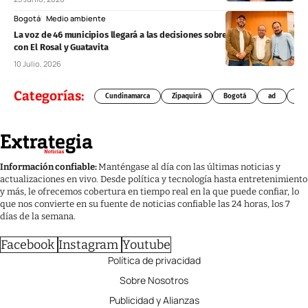
Bogotá
Medio ambiente
La voz de 46 municipios llegará a las decisiones sobre el río Bogotá
con El Rosal y Guatavita
10 Julio, 2026
Categorías:
Cundinamarca
Zipaquirá
Bogotá
ad
Chí
Información confiable:
Manténgase al día con las últimas noticias y
actualizaciones en vivo. Desde política y tecnología hasta entretenimiento
y más, le ofrecemos cobertura en tiempo real en la que puede confiar, lo
que nos convierte en su fuente de noticias confiable las 24 horas, los 7
días de la semana.
Facebook
Instagram
Youtube
Política de privacidad
Sobre Nosotros
Publicidad y Alianzas