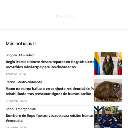
- Publicidad -
Más noticias
Bogotá
Movilidad
RegioTram del Norte desata reparos en Bogotá: alertan cierres, rejas y
recorridos más largos para los ciudadanos
12 Mayo, 2026
Pacho
Medio ambiente
Mono nocturno hallado en conjunto residencial de Pacho será
rehabilitado tras presentar signos de humanización
26 Mayo, 2026
Sopó
Emergencias
Bombero de Sopó fue convocado para misión humanitaria en
Venezuela
25 Junio, 2026