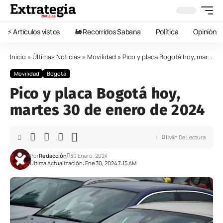
⚡️ Artículos vistos
🚂 Recorridos Sabana
Política
Opinión
Inicio
»
Últimas Noticias
»
Movilidad
»
Pico y placa Bogotá hoy, martes 30 de enero de 2024
Movilidad
Bogotá
Pico y placa Bogotá hoy,
martes 30 de enero de 2024
1 Min De Lectura
Por
Redacción
30 Enero, 2024
Última Actualización: Ene 30, 2024 7:15 AM