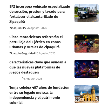
EPZ incorpora vehículo especializado
de succión, presión y lavado para
fortalecer el alcantarillado de
Zipaquirá
Zipaquirá
EPZ
6 Agosto, 2026
Cinco motocicletas reforzarán el
patrullaje del Ejército en zonas
urbanas y rurales de Zipaquirá
Zipaquirá
Seguridad
6 Agosto, 2026
Características clave que ayudan a
que las nuevas plataformas de
juegos destaquen
Deportes
6 Agosto, 2026
Tunja celebra 487 años de fundación
entre su legado muisca, la
Independencia y el patrimonio
colonial