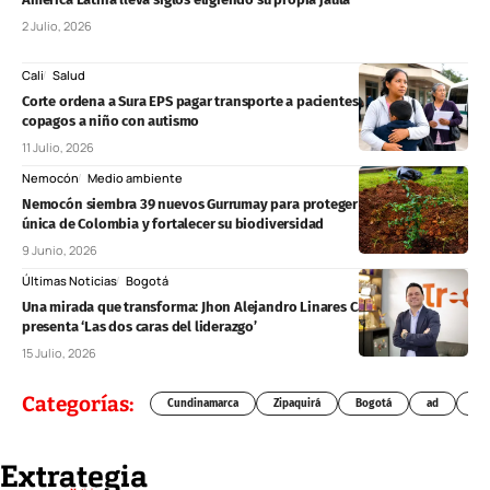
2 Julio, 2026
Cali
Salud
Corte ordena a Sura EPS pagar transporte a pacientes y eliminar
copagos a niño con autismo
11 Julio, 2026
Nemocón
Medio ambiente
Nemocón siembra 39 nuevos Gurrumay para proteger una especie
única de Colombia y fortalecer su biodiversidad
9 Junio, 2026
Últimas Noticias
Bogotá
Una mirada que transforma: Jhon Alejandro Linares Camberos
presenta ‘Las dos caras del liderazgo’
15 Julio, 2026
Categorías:
Cundinamarca
Zipaquirá
Bogotá
ad
Chí