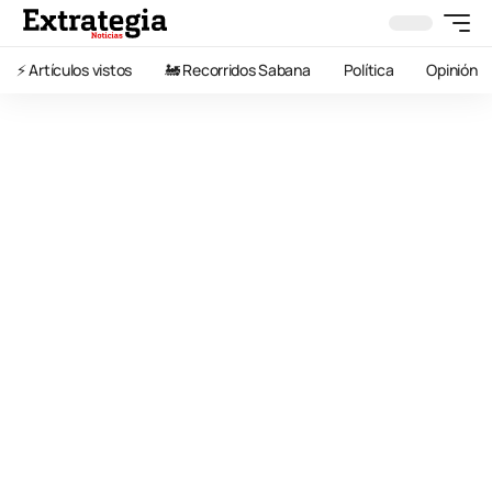
⚡️ Artículos vistos
🚂 Recorridos Sabana
Política
Opinión