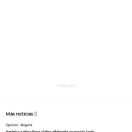
- Publicidad -
Más noticias
Opinión
Bogotá
América Latina lleva siglos eligiendo su propia jaula