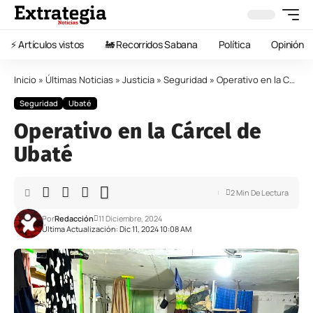
⚡️ Artículos vistos
🚂 Recorridos Sabana
Política
Opinión
Inicio
»
Últimas Noticias
»
Justicia
»
Seguridad
»
Operativo en la Cárcel de Ubaté
Seguridad
Ubaté
Operativo en la Cárcel de
Ubaté
2 Min De Lectura
Por
Redacción
11 Diciembre, 2024
Última Actualización: Dic 11, 2024 10:08 AM