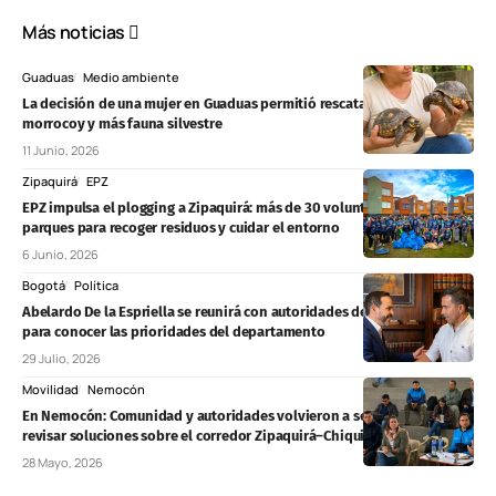
Más noticias
Guaduas
Medio ambiente
La decisión de una mujer en Guaduas permitió rescatar 24 tortugas
morrocoy y más fauna silvestre
11 Junio, 2026
Zipaquirá
EPZ
EPZ impulsa el plogging a Zipaquirá: más de 30 voluntarios recorrieron
parques para recoger residuos y cuidar el entorno
6 Junio, 2026
Bogotá
Política
Abelardo De la Espriella se reunirá con autoridades de Cundinamarca
para conocer las prioridades del departamento
29 Julio, 2026
Movilidad
Nemocón
En Nemocón: Comunidad y autoridades volvieron a sentarse para
revisar soluciones sobre el corredor Zipaquirá–Chiquinquirá
28 Mayo, 2026