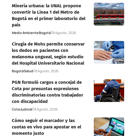
Minería urbana: la UNAL propone
convertir la Línea 1 del Metro de
Bogotá en el primer laboratorio del
país
Medio Ambiente
Bogotá
8 Agosto, 2026
Cirugía de Mohs permite conservar
los dedos en pacientes con
melanoma ungueal, según estudio
del Hospital Universitario Nacional
Bogotá
Salud
8 Agosto, 2026
PGN formuló cargos a concejal de
Cota por presuntas expresiones
discriminatorias contra trabajador
con discapacidad
Cota
Judicial
8 Agosto, 2026
Cómo seguir el marcador y las
cuotas en vivo para apostar en el
momento justo