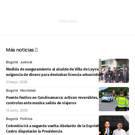
- Publicidad -
Más noticias
Bogotá
Judicial
Medida de aseguramiento al alcalde de Villa de Leyva por presunta
exigencia de dinero para destrabar licencia urbanística
21 Mayo, 2026
Bogotá
Movilidad
Puente festivo en Cundinamarca: activan reversibles, drones y
controles ante masiva salida de viajeros
13 Junio, 2026
Bogotá
Política
Colombia irá a segunda vuelta: Abelardo de la Espriella e Iván Cepeda
Castro disputarán la Presidencia