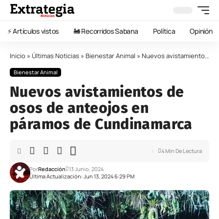
⚡️ Artículos vistos
🚂 Recorridos Sabana
Política
Opinión
Inicio
»
Últimas Noticias
»
Bienestar Animal
»
Nuevos avistamientos de osos de anteojos en páramos de Cundinamarca
Bienestar Animal
Nuevos avistamientos de
osos de anteojos en
páramos de Cundinamarca
4 Min De Lectura
Por
Redacción
13 Junio, 2024
Última Actualización: Jun 13, 2024 6:29 PM