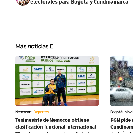
electorales para Bogotá y Cundinamarca
Más noticias
Nemocón
Deportes
Bogotá
Movi
Tenimesista de Nemocón obtiene
PGN pide 
clasificación funcional internacional
Cundinama