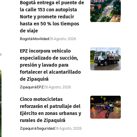
Bogotá entrega el puente de
la calle 153 con autopista
Norte y promete reducir
hasta en 50 % los tiempos
de viaje
Bogotá
Movilidad
6 Agosto, 2026
EPZ incorpora vehículo
a
especializado de succión,
presión y lavado para
fortalecer el alcantarillado
de Zipaquirá
Zipaquirá
EPZ
6 Agosto, 2026
Cinco motocicletas
reforzarán el patrullaje del
Ejército en zonas urbanas y
rurales de Zipaquirá
Zipaquirá
Seguridad
6 Agosto, 2026