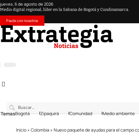
jueves, 6 de agosto de 2026
Medio digital regional, líder en la Sabana de Bogotá y Cundinamarca.
Paute con nosotros
 Temas
Bogotá
Zipaquirá
Comunidad
Medio ambiente
Inicio
»
Colombia
»
Nuevo paquete de ayudas para el campo c