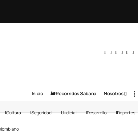
Inicio
🚂 Recorridos Sabana
Nosotros
Cultura
Seguridad
Judicial
Desarrollo
Deportes
olombiano