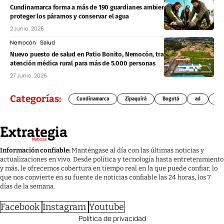
Cundinamarca forma a más de 190 guardianes ambientales para
proteger los páramos y conservar el agua
2 Junio, 2026
Nemocón
Salud
Nuevo puesto de salud en Patio Bonito, Nemocón, transformará la
atención médica rural para más de 5.000 personas
27 Junio, 2026
Categorías:
Cundinamarca
Zipaquirá
Bogotá
ad
Chí
Información confiable:
Manténgase al día con las últimas noticias y
actualizaciones en vivo. Desde política y tecnología hasta entretenimiento
y más, le ofrecemos cobertura en tiempo real en la que puede confiar, lo
que nos convierte en su fuente de noticias confiable las 24 horas, los 7
días de la semana.
Facebook
Instagram
Youtube
Política de privacidad