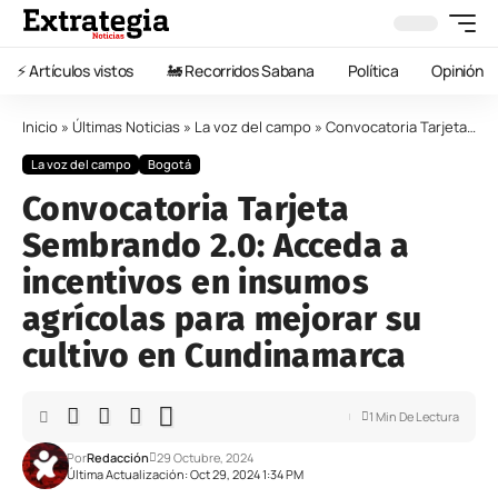
⚡️ Artículos vistos
🚂 Recorridos Sabana
Política
Opinión
Inicio
»
Últimas Noticias
»
La voz del campo
»
Convocatoria Tarjeta Sembrando 2.0: Acceda a incentivos en insumos agrícolas para mejorar su cultivo en Cundinamarca
La voz del campo
Bogotá
Convocatoria Tarjeta
Sembrando 2.0: Acceda a
incentivos en insumos
agrícolas para mejorar su
cultivo en Cundinamarca
1 Min De Lectura
Por
Redacción
29 Octubre, 2024
Última Actualización: Oct 29, 2024 1:34 PM