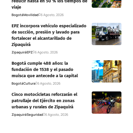
reducir hasta en 50 % los tiempos de
viaje
Bogotá
Movilidad
6 Agosto, 2026
EPZ incorpora vehículo especializado
de succión, presión y lavado para
fortalecer el alcantarillado de
Zipaquirá
Zipaquirá
EPZ
6 Agosto, 2026
Bogotá cumple 488 años: la
fundación de 1538 y el pasado
muisca que antecede a la capital
Bogotá
Cultura
6 Agosto, 2026
Cinco motocicletas reforzarán el
patrullaje del Ejército en zonas
urbanas y rurales de Zipaquirá
Zipaquirá
Seguridad
6 Agosto, 2026