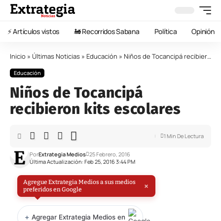
⚡️ Artículos vistos
🚂 Recorridos Sabana
Política
Opinión
Inicio
»
Últimas Noticias
»
Educación
»
Niños de Tocancipá recibieron kits escolares
Educación
Niños de Tocancipá
recibieron kits escolares
1 Min De Lectura
Por
Extrategia Medios
25 Febrero, 2016
Última Actualización: Feb 25, 2016 3:44 PM
Agregue Extrategia Medios a sus medios
×
preferidos en Google
+
Agregar Extrategia Medios en