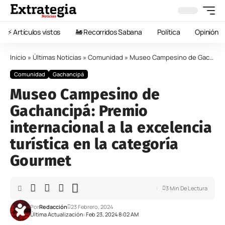
⚡️ Artículos vistos
🚂 Recorridos Sabana
Política
Opinión
Inicio
»
Últimas Noticias
»
Comunidad
»
Museo Campesino de Gachancipá: Premio internacional a la excelencia turística en la categoría Gourmet
Comunidad
Gachancipá
Museo Campesino de
Gachancipá: Premio
internacional a la excelencia
turística en la categoría
Gourmet
3 Min De Lectura
Por
Redacción
23 Febrero, 2024
Última Actualización: Feb 23, 2024 8:02 AM