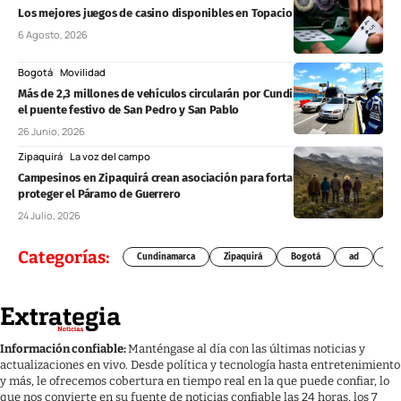
Los mejores juegos de casino disponibles en Topacio Bet Casino
6 Agosto, 2026
Bogotá
Movilidad
Más de 2,3 millones de vehículos circularán por Cundinamarca durante
el puente festivo de San Pedro y San Pablo
26 Junio, 2026
Zipaquirá
La voz del campo
Campesinos en Zipaquirá crean asociación para fortalecer el campo y
proteger el Páramo de Guerrero
24 Julio, 2026
Categorías:
Cundinamarca
Zipaquirá
Bogotá
ad
Chí
Información confiable:
Manténgase al día con las últimas noticias y
actualizaciones en vivo. Desde política y tecnología hasta entretenimiento
y más, le ofrecemos cobertura en tiempo real en la que puede confiar, lo
que nos convierte en su fuente de noticias confiable las 24 horas, los 7