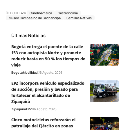
ETIQUETAS:
Cundinamarca
Gastronomía
Museo Campesino de Gachancipá
Semillas Nativas
Últimas Noticias
Bogotá entrega el puente de la calle
153 con autopista Norte y promete
reducir hasta en 50 % los tiempos de
viaje
Bogotá
Movilidad
6 Agosto, 2026
EPZ incorpora vehículo especializado
de succión, presión y lavado para
fortalecer el alcantarillado de
Zipaquirá
Zipaquirá
EPZ
6 Agosto, 2026
Cinco motocicletas reforzarán el
patrullaje del Ejército en zonas