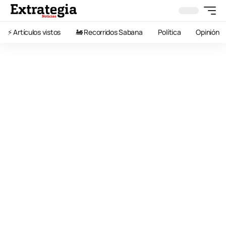
⚡️ Artículos vistos
🚂 Recorridos Sabana
Política
Opinión