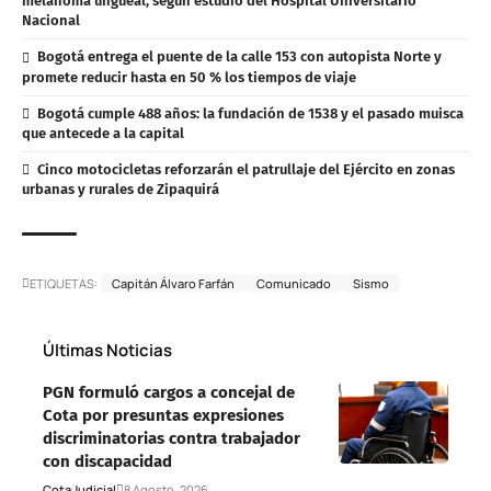
melanoma ungueal, según estudio del Hospital Universitario
Nacional
Bogotá entrega el puente de la calle 153 con autopista Norte y
promete reducir hasta en 50 % los tiempos de viaje
Bogotá cumple 488 años: la fundación de 1538 y el pasado muisca
que antecede a la capital
Cinco motocicletas reforzarán el patrullaje del Ejército en zonas
urbanas y rurales de Zipaquirá
ETIQUETAS:
Capitán Álvaro Farfán
Comunicado
Sismo
Últimas Noticias
PGN formuló cargos a concejal de
Cota por presuntas expresiones
discriminatorias contra trabajador
con discapacidad
Cota
Judicial
8 Agosto, 2026