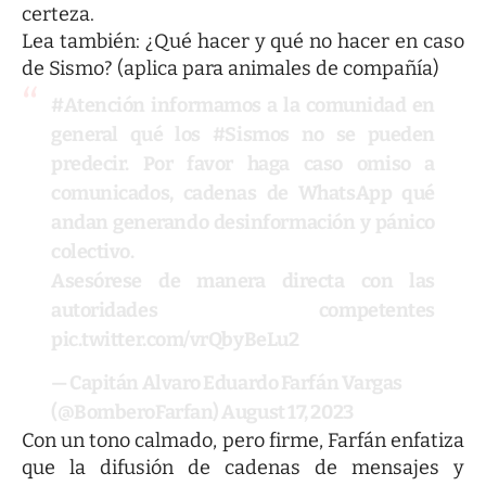
certeza.
Lea también:
¿Qué hacer y qué no hacer en caso
de Sismo? (aplica para animales de compañía)
#Atención
informamos a la comunidad en
general qué los
#Sismos
no se pueden
predecir. Por favor haga caso omiso a
comunicados, cadenas de WhatsApp qué
andan generando desinformación y pánico
colectivo.
Asesórese de manera directa con las
autoridades competentes
pic.twitter.com/vrQbyBeLu2
— Capitán Alvaro Eduardo Farfán Vargas
(@BomberoFarfan)
August 17, 2023
Con un tono calmado, pero firme, Farfán enfatiza
que la difusión de cadenas de mensajes y