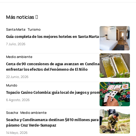
Más noticias
Santa Marta
Turismo
Guía completa de los mejores hoteles en Santa Marta
7 Julio, 2026
Medio ambiente
Cerca de 90 concesiones de agua avanzan en Cundinamarca para
enfrentar los efectos del Fenómeno de El Niño
22 Junio, 2026
Mundo
Topacio Casino Colombia: guía local de juegos y promociones
6 Agosto, 2026
Soacha
Medio ambiente
Soacha y Cundinamarca destinan $810 millones para proteger el
páramo Cruz Verde-Sumapaz
14 Mayo, 2026