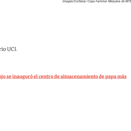
Imagen/Cortesía/ Copa Familiar Mezuena de MTB
rio UCI.
njo se inauguró el centro de almacenamiento de papa más