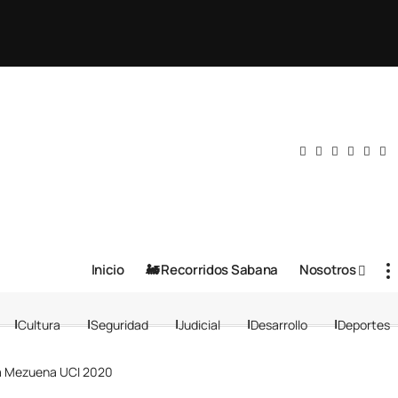
Inicio
🚂 Recorridos Sabana
Nosotros
Cultura
Seguridad
Judicial
Desarrollo
Deportes
pa Mezuena UCI 2020