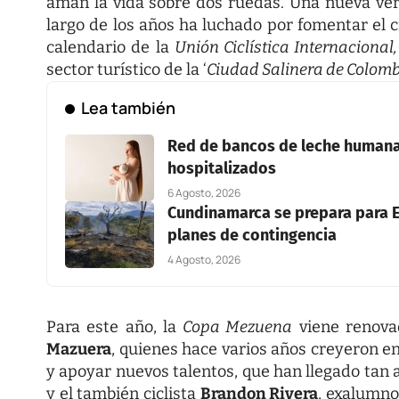
aman la vida sobre dos ruedas. Una nueva ver
largo de los años ha luchado por fomentar el c
calendario de la
Unión Ciclística Internacional
sector turístico de la ‘
Ciudad Salinera de Colomb
Lea también
Red de bancos de leche humana 
hospitalizados
6 Agosto, 2026
Cundinamarca se prepara para E
planes de contingencia
4 Agosto, 2026
Para este año, la
Copa Mezuena
viene renova
Mazuera
, quienes hace varios años creyeron e
y apoyar nuevos talentos, que han llegado tan
y el también ciclista
Brandon Rivera
, exalumno