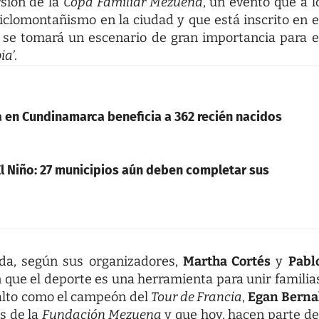
sión de la
Copa Familiar Mezuena
, un evento que a l
iclomontañismo en la ciudad y que está inscrito en e
,
se tomará un escenario de gran importancia para e
ia’
.
en Cundinamarca beneficia a 362 recién nacidos
l Niño: 27 municipios aún deben completar sus
da, según sus organizadores,
Martha Cortés
y
Pabl
n que el deporte es una herramienta para unir familia
 alto como el campeón del
Tour de Francia
,
Egan Berna
s de la
Fundación Mezuena
y que hoy, hacen parte de