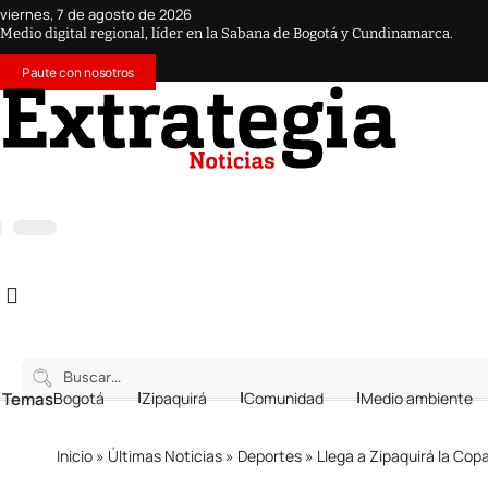
viernes, 7 de agosto de 2026
Medio digital regional, líder en la Sabana de Bogotá y Cundinamarca.
Paute con nosotros
 Temas
Bogotá
Zipaquirá
Comunidad
Medio ambiente
Inicio
»
Últimas Noticias
»
Deportes
»
Llega a Zipaquirá la Co