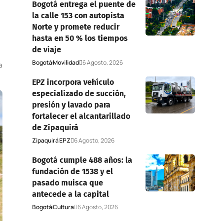
Bogotá entrega el puente de
la calle 153 con autopista
Norte y promete reducir
hasta en 50 % los tiempos
de viaje
Bogotá
Movilidad
6 Agosto, 2026
a
EPZ incorpora vehículo
especializado de succión,
presión y lavado para
fortalecer el alcantarillado
de Zipaquirá
Zipaquirá
EPZ
6 Agosto, 2026
Bogotá cumple 488 años: la
fundación de 1538 y el
pasado muisca que
antecede a la capital
Bogotá
Cultura
6 Agosto, 2026