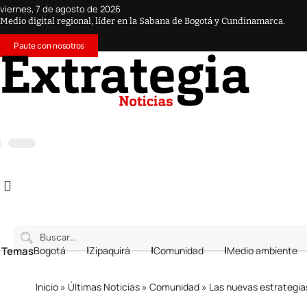
viernes, 7 de agosto de 2026
Medio digital regional, líder en la Sabana de Bogotá y Cundinamarca.
Paute con nosotros
 Temas
Bogotá
Zipaquirá
Comunidad
Medio ambiente
Inicio
»
Últimas Noticias
»
Comunidad
»
Las nuevas estrategias