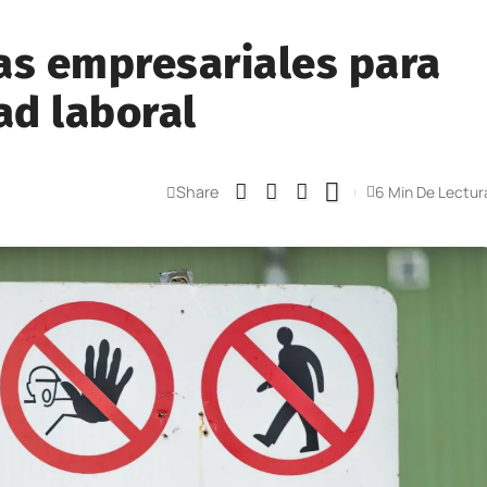
as empresariales para
ad laboral
Share
6 Min De Lectur