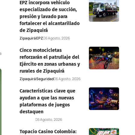
EPZ incorpora vehículo
especializado de succión,
presión y lavado para
fortalecer el alcantarillado
de Zipaquirá
Zipaquirá
EPZ
6 Agosto, 2026
Cinco motocicletas
a
reforzarán el patrullaje del
Ejército en zonas urbanas y
rurales de Zipaquirá
Zipaquirá
Seguridad
6 Agosto, 2026
Características clave que
ayudan a que las nuevas
plataformas de juegos
destaquen
Deportes
6 Agosto, 2026
Topacio Casino Colombia: