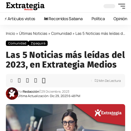
⚡️ Artículos vistos
🚂 Recorridos Sabana
Política
Opinión
Inicio
»
Últimas Noticias
»
Comunidad
»
Las 5 Noticias más leídas del 2023, en Extrategia Medios
Comunidad
Zipaquirá
Las 5 Noticias más leídas del
2023, en Extrategia Medios
2 Min De Lectura
Por
Redacción
29 Diciembre, 2023
Última Actualización: Dic 29, 2023 6:48 PM