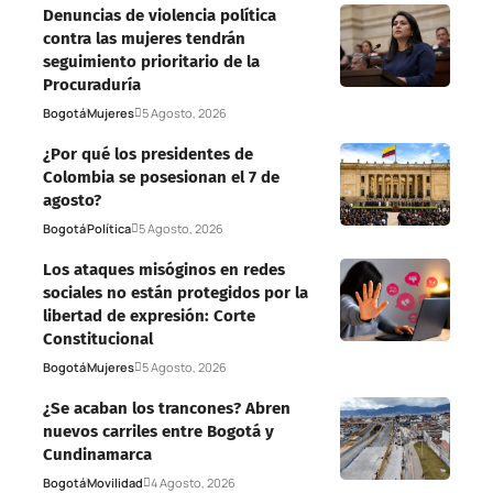
Denuncias de violencia política
contra las mujeres tendrán
seguimiento prioritario de la
Procuraduría
Bogotá
Mujeres
5 Agosto, 2026
¿Por qué los presidentes de
Colombia se posesionan el 7 de
agosto?
Bogotá
Política
5 Agosto, 2026
Los ataques misóginos en redes
sociales no están protegidos por la
libertad de expresión: Corte
Constitucional
Bogotá
Mujeres
5 Agosto, 2026
¿Se acaban los trancones? Abren
nuevos carriles entre Bogotá y
Cundinamarca
Bogotá
Movilidad
4 Agosto, 2026