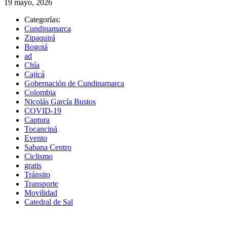
19 mayo, 2026
Categorías:
Cundinamarca
Zipaquirá
Bogotá
ad
Chía
Cajicá
Gobernación de Cundinamarca
Colombia
Nicolás García Bustos
COVID-19
Captura
Tocancipá
Evento
Sabana Centro
Ciclismo
gratis
Tránsito
Transporte
Movilidad
Catedral de Sal