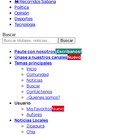
🚂 Recorridos Sabana
Política
Opinión
Deportes
Tecnología
Buscar
Paute con nosotros
¡Escríbanos!
Únase a nuestros canales
Nuevo
Temas principales
Inicio
Comunidad
Noticias
Buscar
Contáctenos
¿Quiénes somos?
Usuario
Mis Favoritos
Nuevo
Autores
Noticias Locales
Zipaquirá
Chía