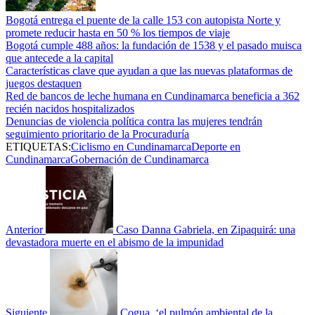
Bogotá entrega el puente de la calle 153 con autopista Norte y
promete reducir hasta en 50 % los tiempos de viaje
Bogotá cumple 488 años: la fundación de 1538 y el pasado muisca
que antecede a la capital
Características clave que ayudan a que las nuevas plataformas de
juegos destaquen
Red de bancos de leche humana en Cundinamarca beneficia a 362
recién nacidos hospitalizados
Denuncias de violencia política contra las mujeres tendrán
seguimiento prioritario de la Procuraduría
ETIQUETAS:
Ciclismo en Cundinamarca
Deporte en
Cundinamarca
Gobernación de Cundinamarca
Anterior
Caso Danna Gabriela, en Zipaquirá: una
devastadora muerte en el abismo de la impunidad
Siguiente
Cogua, ‘el pulmón ambiental de la