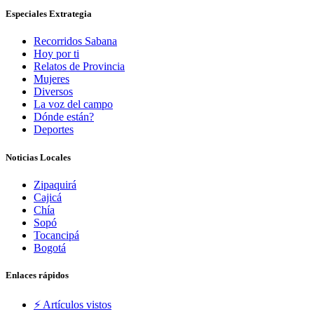
Especiales Extrategia
Recorridos Sabana
Hoy por ti
Relatos de Provincia
Mujeres
Diversos
La voz del campo
Dónde están?
Deportes
Noticias Locales
Zipaquirá
Cajicá
Chía
Sopó
Tocancipá
Bogotá
Enlaces rápidos
⚡️ Artículos vistos