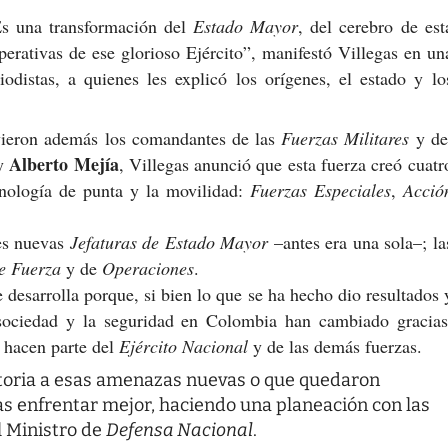
Es una transformación del
Estado Mayor
, del cerebro de est
perativas de ese glorioso Ejército”, manifestó Villegas en un
distas, a quienes les explicó los orígenes, el estado y lo
uvieron además los comandantes de las
Fuerzas Militares
y de
Alberto Mejía
y
, Villegas anunció que esta fuerza creó cuatr
nología de punta y la movilidad:
Fuerzas Especiales
,
Acció
es nuevas
Jefaturas de Estado Mayor
–antes era una sola–; la
e Fuerza
y de
Operaciones
.
 desarrolla porque, si bien lo que se ha hecho dio resultados 
a sociedad y la seguridad en Colombia han cambiado gracias
 hacen parte del
Ejército Nacional
y de las demás fuerzas.
ctoria a esas amenazas nuevas o que quedaron
s enfrentar mejor, haciendo una planeación con las
l Ministro de
Defensa Nacional
.