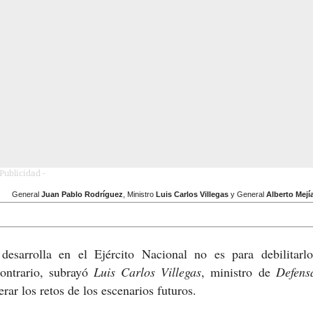
 Publicidad -
General
Juan Pablo Rodríguez
, Ministro
Luis Carlos Villegas
y General
Alberto Mejí
esarrolla en el Ejército Nacional no es para debilitarlo
contrario, subrayó
Luis Carlos Villegas
, ministro de
Defens
erar los retos de los escenari
os futuros.