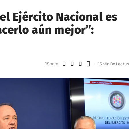
l Ejército Nacional es
acerlo aún mejor”:
Share
5 Min De Lectur