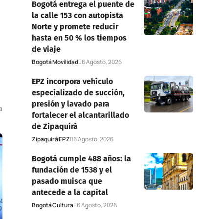
Bogotá entrega el puente de
la calle 153 con autopista
Norte y promete reducir
hasta en 50 % los tiempos
de viaje
Bogotá
Movilidad
6 Agosto, 2026
EPZ incorpora vehículo
especializado de succión,
presión y lavado para
a
fortalecer el alcantarillado
de Zipaquirá
Zipaquirá
EPZ
6 Agosto, 2026
Bogotá cumple 488 años: la
fundación de 1538 y el
pasado muisca que
antecede a la capital
Bogotá
Cultura
6 Agosto, 2026