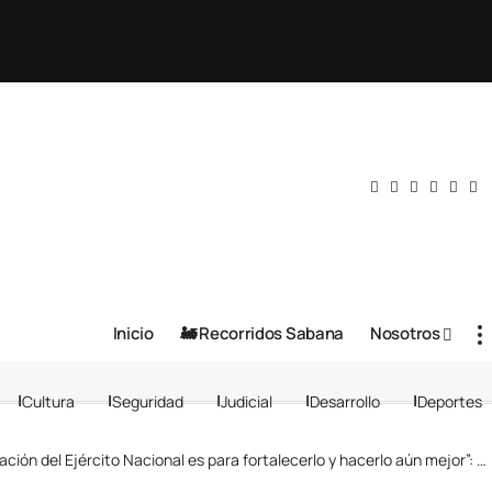
Inicio
🚂 Recorridos Sabana
Nosotros
Cultura
Seguridad
Judicial
Desarrollo
Deportes
ión del Ejército Nacional es para fortalecerlo y hacerlo aún mejor”: Mindefensa