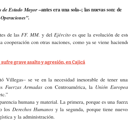
–antes era una sola–; las nuevas son: de
s de Estado Mayor
e
.
Operaciones”
tes de las
FF. MM.
y del
Ejército
es que la evolución de est
y la cooperación con otras naciones, como ya se viene haciend
sufre grave asalto y agresión, en Cajicá
ó Villegas– se ve en la necesidad inexorable de tener una
sus
Fuerzas Armadas
con Centroamérica, la
Unión Europea
tc.”
sparencia humana y material. La primera, porque es una fuerz
no los
Derechos Humanos
y la segunda, porque tiene nuevo
ística y la administración.