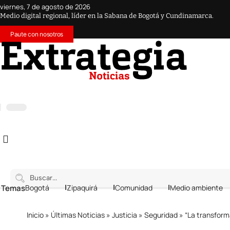
viernes, 7 de agosto de 2026
Medio digital regional, líder en la Sabana de Bogotá y Cundinamarca.
Paute con nosotros
 Temas
Bogotá
Zipaquirá
Comunidad
Medio ambiente
Inicio
»
Últimas Noticias
»
Justicia
»
Seguridad
»
“La transformac