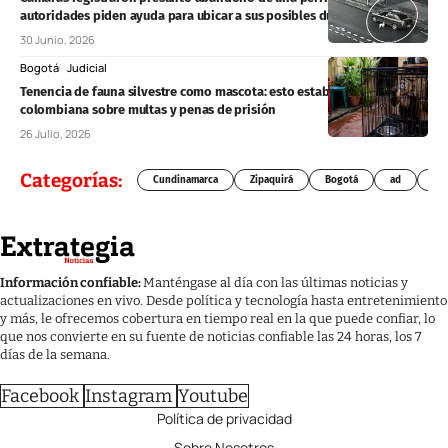
autoridades piden ayuda para ubicar a sus posibles dueños
30 Junio, 2026
Bogotá
Judicial
Tenencia de fauna silvestre como mascota: esto establece la ley
colombiana sobre multas y penas de prisión
26 Julio, 2026
Categorías:
Cundinamarca
Zipaquirá
Bogotá
ad
Chí
Información confiable:
Manténgase al día con las últimas noticias y
actualizaciones en vivo. Desde política y tecnología hasta entretenimiento
y más, le ofrecemos cobertura en tiempo real en la que puede confiar, lo
que nos convierte en su fuente de noticias confiable las 24 horas, los 7
días de la semana.
Facebook
Instagram
Youtube
Política de privacidad
Sobre Nosotros