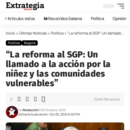
⚡️ Artículos vistos
🚂 Recorridos Sabana
Política
Opinión
Inicio
»
Últimas Noticias
»
Política
»
“La reforma al SGP: Un llamado a la acción por la niñez y las comunidades vulnerables”
Política
Bogotá
“La reforma al SGP: Un
llamado a la acción por la
niñez y las comunidades
vulnerables”
2 Min De Lectura
Por
Redacción
22 Octubre, 2024
Última Actualización: Oct 22, 2024 5:40 PM