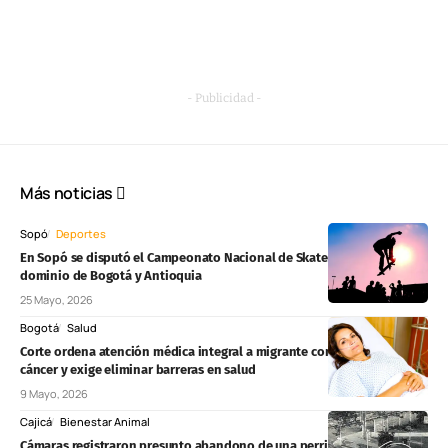
- Publicidad -
Más noticias
Sopó
Deportes
En Sopó se disputó el Campeonato Nacional de Skateboarding con
dominio de Bogotá y Antioquia
25 Mayo, 2026
Bogotá
Salud
Corte ordena atención médica integral a migrante con sospecha de
cáncer y exige eliminar barreras en salud
9 Mayo, 2026
Cajicá
Bienestar Animal
Cámaras registraron presunto abandono de una perrita en Cajicá: