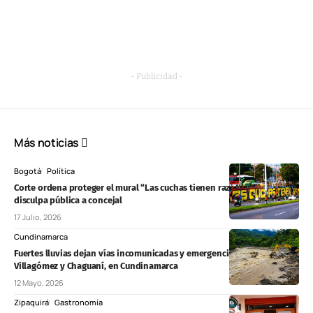
- Publicidad -
Más noticias
Bogotá
Política
Corte ordena proteger el mural “Las cuchas tienen razón” y exige
disculpa pública a concejal
17 Julio, 2026
Cundinamarca
Fuertes lluvias dejan vías incomunicadas y emergencias en Medina,
Villagómez y Chaguaní, en Cundinamarca
12 Mayo, 2026
Zipaquirá
Gastronomía