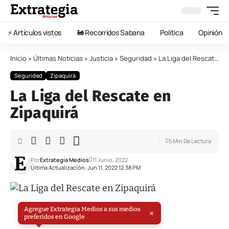
⚡️ Artículos vistos
🚂 Recorridos Sabana
Política
Opinión
Inicio
»
Últimas Noticias
»
Justicia
»
Seguridad
»
La Liga del Rescate en Zipaquirá
Seguridad
Zipaquirá
La Liga del Rescate en
Zipaquirá
5 Min De Lectura
Por
Extrategia Medios
11 Junio, 2022
Última Actualización: Jun 11, 2022 12:38 PM
Agregue Extrategia Medios a sus medios
×
preferidos en Google