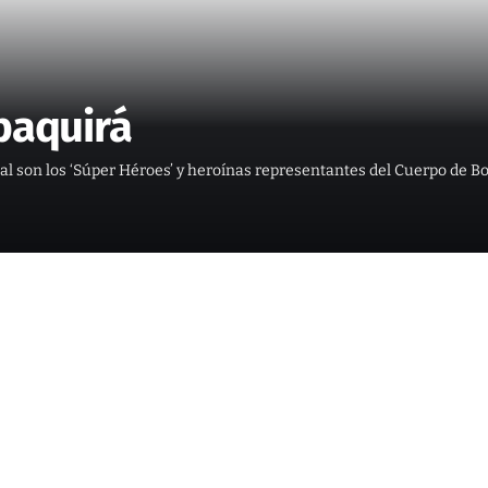
ipaquirá
al son los ‘Súper Héroes’ y heroínas representantes del Cuerpo de 