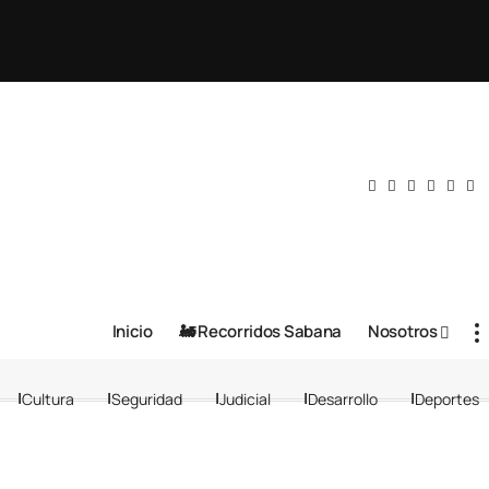
Inicio
🚂 Recorridos Sabana
Nosotros
Cultura
Seguridad
Judicial
Desarrollo
Deportes