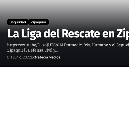
Seguridad
Zipaquirá
La Liga del Rescate en Z
https://youtu.be/D_soJUT8b1M Pramedic, Iris, Humane y el Seguvi
Zipaquirá’, Defensa Civil y…
11 Junio, 2022
Extrategia Medios