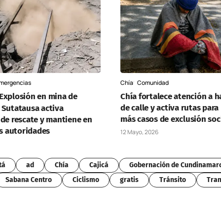
mergencias
Chía
Comunidad
Explosión en mina de
Chía fortalece atención a 
de calle y activa rutas para
 Sutatausa activa
más casos de exclusión soc
 de rescate y mantiene en
as autoridades
12 Mayo, 2026
tá
ad
Chía
Cajicá
Gobernación de Cundinamar
Sabana Centro
Ciclismo
gratis
Tránsito
Tran