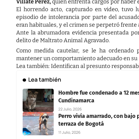
Villate Pérez,
quien enfrenta cargos por haber e
El horrendo acto, capturado en video, tuvo 
episodio de intolerancia por parte del acusad
eran habituales, y el crimen se perpetró frente
Ante la abrumadora evidencia presentada por l
delito de Maltrato Animal Agravado.
Como medida cautelar, se le ha ordenado p
mantener un comportamiento adecuado en su en
Lea también:
Identifican al presunto responsa
Lea también
Hombre fue condenado a 12 mese
Cundinamarca
22 Julio, 2026
Perro vivía amarrado, con bajo 
terraza de Bogotá
11 Julio, 2026