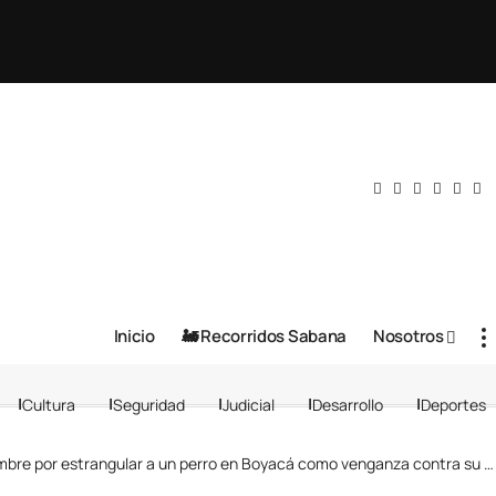
Inicio
🚂 Recorridos Sabana
Nosotros
Cultura
Seguridad
Judicial
Desarrollo
Deportes
e por estrangular a un perro en Boyacá como venganza contra su pareja sentimental