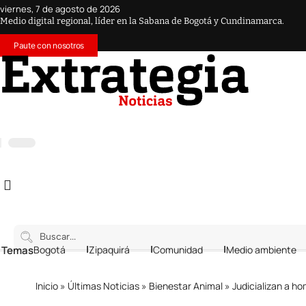
viernes, 7 de agosto de 2026
Medio digital regional, líder en la Sabana de Bogotá y Cundinamarca.
Paute con nosotros
 Temas
Bogotá
Zipaquirá
Comunidad
Medio ambiente
Inicio
»
Últimas Noticias
»
Bienestar Animal
»
Judicializan a hombr