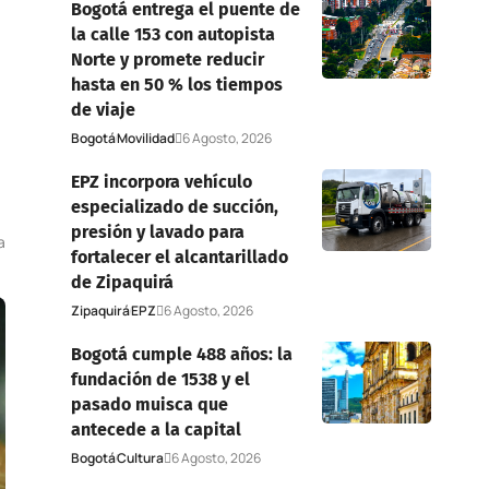
Bogotá entrega el puente de
la calle 153 con autopista
Norte y promete reducir
hasta en 50 % los tiempos
de viaje
Bogotá
Movilidad
6 Agosto, 2026
EPZ incorpora vehículo
especializado de succión,
presión y lavado para
a
fortalecer el alcantarillado
de Zipaquirá
Zipaquirá
EPZ
6 Agosto, 2026
Bogotá cumple 488 años: la
fundación de 1538 y el
pasado muisca que
antecede a la capital
Bogotá
Cultura
6 Agosto, 2026