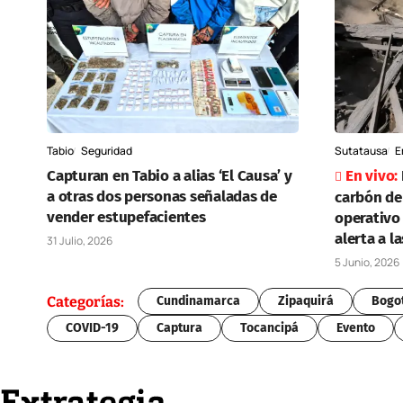
Tabio
Seguridad
Sutatausa
E
Capturan en Tabio a alias ‘El Causa’ y
a otras dos personas señaladas de
carbón de
vender estupefacientes
operativo
alerta a l
31 Julio, 2026
5 Junio, 2026
Categorías:
Cundinamarca
Zipaquirá
Bogo
COVID-19
Captura
Tocancipá
Evento