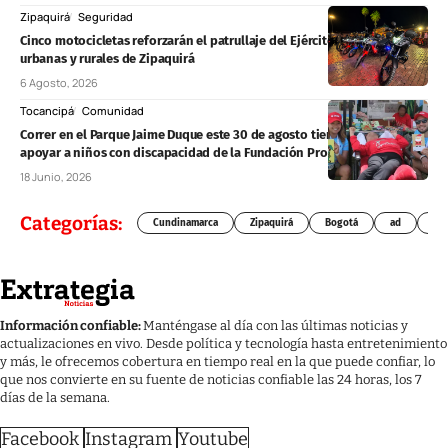
Zipaquirá
Seguridad
Cinco motocicletas reforzarán el patrullaje del Ejército en zonas
urbanas y rurales de Zipaquirá
6 Agosto, 2026
Tocancipá
Comunidad
Correr en el Parque Jaime Duque este 30 de agosto tiene un propósito:
apoyar a niños con discapacidad de la Fundación Proyecto Unión
18 Junio, 2026
Categorías:
Cundinamarca
Zipaquirá
Bogotá
ad
Chí
Información confiable:
Manténgase al día con las últimas noticias y
actualizaciones en vivo. Desde política y tecnología hasta entretenimiento
y más, le ofrecemos cobertura en tiempo real en la que puede confiar, lo
que nos convierte en su fuente de noticias confiable las 24 horas, los 7
días de la semana.
Facebook
Instagram
Youtube