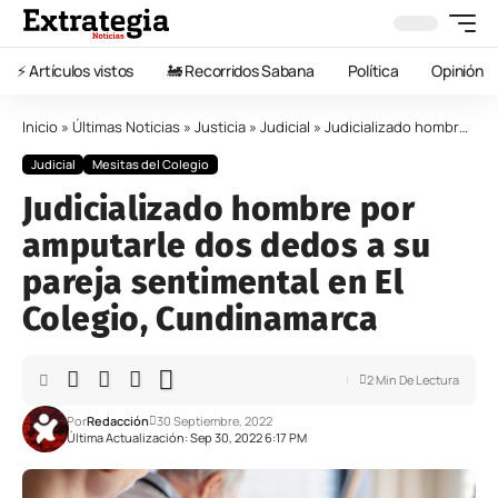
⚡️ Artículos vistos
🚂 Recorridos Sabana
Política
Opinión
Inicio
»
Últimas Noticias
»
Justicia
»
Judicial
»
Judicializado hombre por amputarle dos dedos a su pareja sentimental en El Colegio, Cundinamarca
Judicial
Mesitas del Colegio
Judicializado hombre por
amputarle dos dedos a su
pareja sentimental en El
Colegio, Cundinamarca
2 Min De Lectura
Por
Redacción
30 Septiembre, 2022
Última Actualización: Sep 30, 2022 6:17 PM