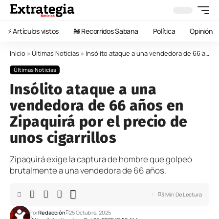
⚡️ Artículos vistos
🚂 Recorridos Sabana
Política
Opinión
Inicio
»
Últimas Noticias
»
Insólito ataque a una vendedora de 66 años en Zipaquirá por el precio de unos cigarrillos
Últimas Noticias
Insólito ataque a una
vendedora de 66 años en
Zipaquirá por el precio de
unos cigarrillos
Zipaquirá exige la captura de hombre que golpeó
brutalmente a una vendedora de 66 años.
3 Min De Lectura
Por
Redacción
25 Octubre, 2025