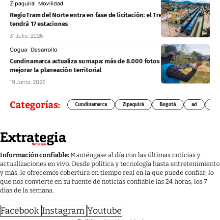
Zipaquirá
Movilidad
RegioTram del Norte entra en fase de licitación: el Tren de Zipaquirá
tendrá 17 estaciones
31 Julio, 2026
Cogua
Desarrollo
Cundinamarca actualiza su mapa: más de 8.000 fotos aéreas para
mejorar la planeación territorial
19 Junio, 2026
Categorías:
Cundinamarca
Zipaquirá
Bogotá
ad
Chí
Información confiable:
Manténgase al día con las últimas noticias y
actualizaciones en vivo. Desde política y tecnología hasta entretenimiento
y más, le ofrecemos cobertura en tiempo real en la que puede confiar, lo
que nos convierte en su fuente de noticias confiable las 24 horas, los 7
días de la semana.
Facebook
Instagram
Youtube