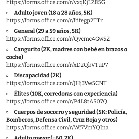
https://forms.office.com/r/vxqKjLZ85G
Adulto joven (18 a 28 años, 5K)
https://forms.office.com/r/fdfegp2TTn
General (29 a 59 años, 5K)
https://forms.office.com/r/Qvcmc4Gw5Z
Cangurito (2K, madres con bebé en brazos o
coche)
https://forms.office.com/r/xD2QkVTuP7
Discapacidad (2K)
https://forms.office.com/r/JHj3Vw5CNT
Élites (10K, corredoras con experiencia)
https://forms.office.com/r/P4L8tA507Q
Cuerpos de socorro y seguridad (5K: Policía,
Bomberos, Defensa Civil, Cruz Roja y otros)
https://forms.office.com/r/Wf7VmYQJna
Adulto mayor (+60, 2K)