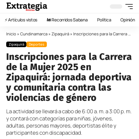
⚡️ Artículos vistos
🚂 Recorridos Sabana
Política
Opinión
Inicio
»
Cundinamarca
»
Zipaquirá
»
Inscripciones para la Carrera de la Mujer 2025 en Zipaquirá: jornada deportiva y comunitaria contra las violencias de género
Zipaquirá
Deportes
Inscripciones para la Carrera
de la Mujer 2025 en
Zipaquirá: jornada deportiva
y comunitaria contra las
violencias de género
La actividad se llevará a cabo de 6:00 a. m. a 3:00 p. m.
y contará con categorías para niñas, jóvenes,
adultas, personas mayores, deportistas élite y
participantes con discapacidad.