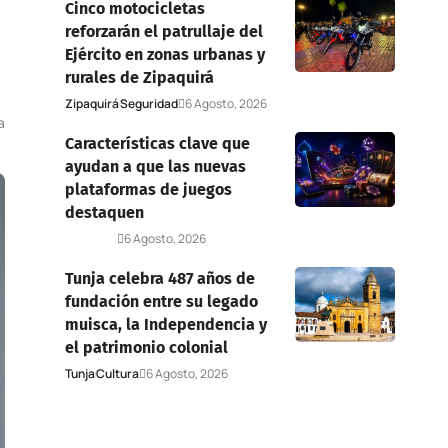
Cinco motocicletas
reforzarán el patrullaje del
Ejército en zonas urbanas y
rurales de Zipaquirá
Zipaquirá
Seguridad
6 Agosto, 2026
a
Características clave que
ayudan a que las nuevas
plataformas de juegos
destaquen
Deportes
6 Agosto, 2026
Tunja celebra 487 años de
fundación entre su legado
muisca, la Independencia y
el patrimonio colonial
Tunja
Cultura
6 Agosto, 2026