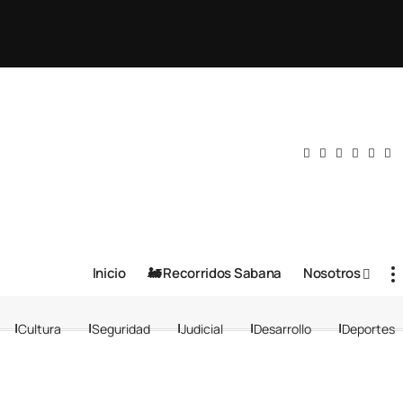
Inicio
🚂 Recorridos Sabana
Nosotros
Cultura
Seguridad
Judicial
Desarrollo
Deportes