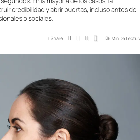
segundos. En la mayoría de los casos, la
uir credibilidad y abrir puertas, incluso antes de
ionales o sociales.
Share
6 Min De Lectur