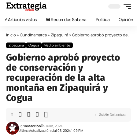
⚡️ Artículos vistos
🚂 Recorridos Sabana
Política
Opinión
Inicio
»
Cundinamarca
»
Zipaquirá
»
Gobierno aprobó proyecto de conservación y recuperación de la alta montaña en Zipaquirá y Cogua
Zipaquirá
Cogua
Medio ambiente
Gobierno aprobó proyecto
de conservación y
recuperación de la alta
montaña en Zipaquirá y
Cogua
4 Min De Lectura
Por
Redacción
5 Julio, 2024
Última Actualización: Jul 05, 2024 1:09 PM