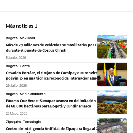
Más noticias
Bogotá
Movilidad
Más de 2,1 millones de vehículos se movilizarán por Cundinamarca
durante el puente de Corpus Christi
5 Junio, 2026
Bogotá
Gente
Oswaldo Borráez, el cirujano de Cachipay que convirtió una bolsa de
polivinilo en una técnica reconocida internacionalmente
29 Julio, 2026
Bogotá
Medio ambiente
Páramo Cruz Verde–Sumapaz avanza en delimitación con protección
de 68.000 hectáreas para Bogotá y Cundinamarca
23 Mayo, 2026
Zipaquirá
Tecnología
Centro de Inteligencia Artificial de Zipaquirá llega al 20% de avance en