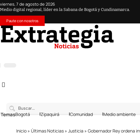
viernes, 7 de agosto de 2026
Medio digital regional, líder en la Sabana de Bogotá y Cundinamarca.
Paute con nosotros
 Temas
Bogotá
Zipaquirá
Comunidad
Medio ambiente
Inicio
»
Últimas Noticias
»
Justicia
»
Gobernador Rey ordena inves