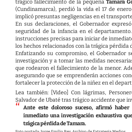
trágico fallecimiento de la pequeña
Tamara G
(Cundinamarca), perdió la vida el 17 de ener
implicó presuntas negligencias en el transporte
En sus declaraciones, el Gobernador expres
seguridad de la infancia en el departamento
instrucciones precisas para iniciar de inmedia
los hechos relacionados con la trágica pérdida
Enfatizando su compromiso, el Gobernador se
investigación y a tomar las medidas necesarias 
que rodearon el fallecimiento de la menor. Ade
asegurando que se emprenderán acciones concre
fortalecer la protección de la niñez en el depa
Lea también:
[Video] Con lágrimas, Persone
Salvador de Ubaté tras trágico accidente que i
Ante este doloroso suceso, afirmó haber 
inmediato una investigación exhaustiva que
trágica pérdida de Tamara.
Foto portada: Jorge Emilio Rey. Archivo de Extrategia Medios.