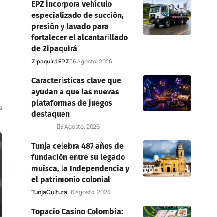
EPZ incorpora vehículo
especializado de succión,
presión y lavado para
fortalecer el alcantarillado
de Zipaquirá
Zipaquirá
EPZ
6 Agosto, 2026
Características clave que
ayudan a que las nuevas
plataformas de juegos
a
destaquen
Deportes
6 Agosto, 2026
Tunja celebra 487 años de
fundación entre su legado
muisca, la Independencia y
el patrimonio colonial
Tunja
Cultura
6 Agosto, 2026
Topacio Casino Colombia: