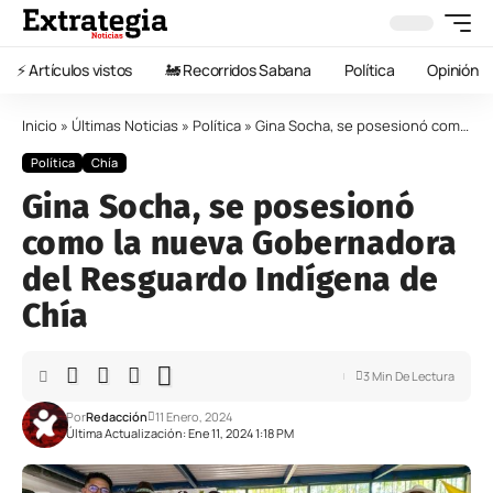
⚡️ Artículos vistos
🚂 Recorridos Sabana
Política
Opinión
Inicio
»
Últimas Noticias
»
Política
»
Gina Socha, se posesionó como la nueva Gobernadora del Resguardo Indígena de Chía
Política
Chía
Gina Socha, se posesionó
como la nueva Gobernadora
del Resguardo Indígena de
Chía
3 Min De Lectura
Por
Redacción
11 Enero, 2024
Última Actualización: Ene 11, 2024 1:18 PM