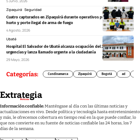
5 Junio, 2026
Zipaquirá
Seguridad
Cuatro capturados en Zipaquirá durante operativos por presunto
hurto y porte ilegal de arma de fuego
4 Agosto, 2026
Ubaté
Hospital El Salvador de Ubaté alcanza ocupación del 200 % en
urgencias y lanza llamado urgente a la ciudadanía
29 Mayo, 2026
Categorías:
Cundinamarca
Zipaquirá
Bogotá
ad
Chí
Información confiable:
Manténgase al día con las últimas noticias y
actualizaciones en vivo. Desde política y tecnología hasta entretenimiento
y más, le ofrecemos cobertura en tiempo real en la que puede confiar, lo
que nos convierte en su fuente de noticias confiable las 24 horas, los 7
días de la semana.